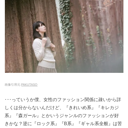
画像引用元:
PAKUTASO
･･･っていうか僕、女性のファッション関係に疎いから詳
しくは分からないんだけど、『きれいめ系』『キレカジ
系』『森ガール』とかいうジャンルのファッションが好
きかな？逆に『ロック系』『B系』『ギャル系全般』は苦