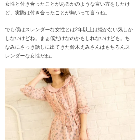
女性と付き合ったことがあるかのような言い方をしたけ
ど、実際は付き合ったことが無いって言うね。
でも僕はスレンダーな女性とは2年以上は続かない気しか
しないけどね。まぁ僕だけなのかもしれないけども。ち
なみにさっき話しに出てきた鈴木えみさんはもちろんス
レンダーな女性だね。