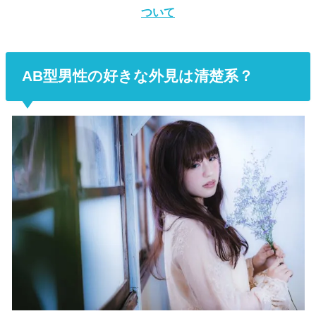
ついて
AB型男性の好きな外見は清楚系？