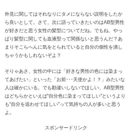
外見に関してはそれなりにタメにならない説明をしたか
ら良いとして。さて、次に語っていきたいのはAB型男性
が好きだと思う女性の髪型についてだね。でもね、やっ
ぱり髪型に関しても血液型って関係ないと思うんだ？あ
まりそこらへんに気をとられていると自分の個性を潰し
ちゃうかもしれないぞよ？
そりゃあさ、女性の中には「好きな男性の色には染まっ
てあげたい」といった「お前･･･天使かよ！？」みたいな
人は確かにいる。でも勘違いしないでほしい、AB型男性
はどちらかといえば“自分色に染まってほしい”というより
も“自分を追わせてほしい”って気持ちの人が多いと思う
よ。
スポンサードリンク