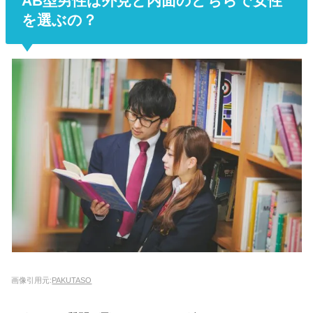
AB型男性は外見と内面のどちらで女性
を選ぶの？
画像引用元:
PAKUTASO