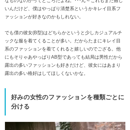
なものなのかってところだよね。･･･ん～これもまた難し
いんだけど、僕はやっぱり清楚系というかキレイ目系フ
ァッションが好きなのかもしれない。
でも僕の彼女(B型)はどちらかというと少しカジュアルチ
ックな服を着てくることが多い。だからたまにキレイ目
系のファッションを着てくれると嬉しいのでござる。他
にもそりゃあやっぱりAB型であっても結局は男性だから
露出の多いファッションも好きだけど、彼女にはあまり
露出の多い格好はしてほしくないかな。
好みの女性のファッションを種類ごとに
分ける