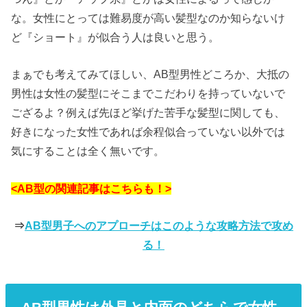
な。女性にとっては難易度が高い髪型なのか知らないけ
ど『ショート』が似合う人は良いと思う。
まぁでも考えてみてほしい、AB型男性どころか、大抵の
男性は女性の髪型にそこまでこだわりを持っていないで
ござるよ？例えば先ほど挙げた苦手な髪型に関しても、
好きになった女性であれば余程似合っていない以外では
気にすることは全く無いです。
<AB型の関連記事はこちらも！>
⇒
AB型男子へのアプローチはこのような攻略方法で攻め
る！