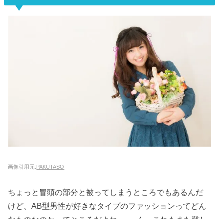
画像引用元:
PAKUTASO
ちょっと冒頭の部分と被ってしまうところでもあるんだ
けど、AB型男性が好きなタイプのファッションってどん