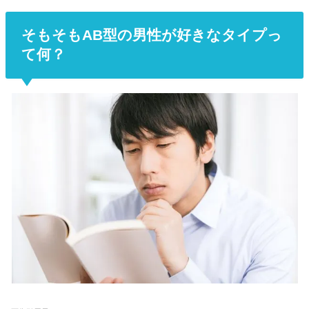
そもそもAB型の男性が好きなタイプっ
て何？