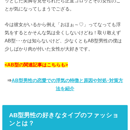
ッとした美脚を見せられたら正直コロッとその女性のこ
とが気になってしまうでござる。
今は彼女がいるから例え「おほぉ～♡」ってなっても浮
気をするとかそんな気は全くしないけどね！取り敢えず
AB型･･･かは知らないけど、少なくともAB型男性の僕は
少しばかり肉が付いた女性が大好きです。
<AB型の関連記事はこちらも>
⇒
AB型男性の恋愛での浮気の特徴と原因や対処･対策方
法を紹介
AB型男性の好きなタイプのファッショ
ンとは？