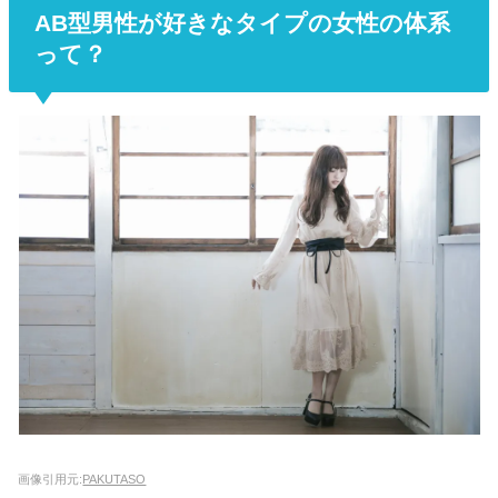
AB型男性が好きなタイプの女性の体系
って？
画像引用元:
PAKUTASO