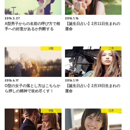
2016.5.27
2016.1.16
A型男子からの名前の呼び方で相
【誕生日占い】2月11日生まれの
手への好意があるか判断する
運命
O型
二月
2016.6.17
2016.1.19
O型の女子の落とし方はこちらか
【誕生日占い】2月19日生まれの
ら押しの精神で攻め尽くす！
運命
B型
三月