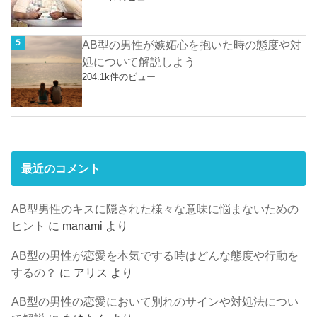
AB型の男性が嫉妬心を抱いた時の態度や対
処について解説しよう
204.1k件のビュー
最近のコメント
AB型男性のキスに隠された様々な意味に悩まないための
ヒント
に
manami
より
AB型の男性が恋愛を本気でする時はどんな態度や行動を
するの？
に
アリス
より
AB型の男性の恋愛において別れのサインや対処法につい