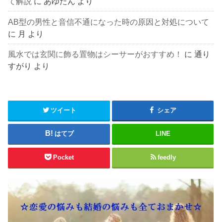
て解説
に
あゆたん
より
AB型の男性と音信不通になった時の原因と対処について
に
月
より
風水では玄関に飾る置物はシーサーがおすすめ！
に
通り
すがり
より
ツイート
シェア
はてブ
LINE
Pocket
feedly