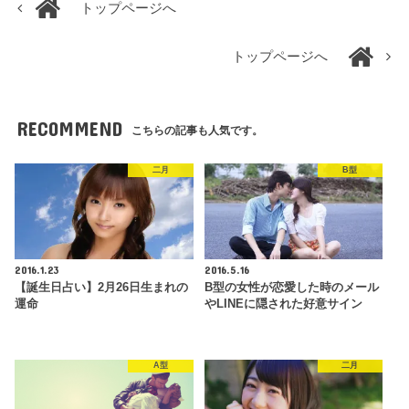
トップページへ
トップページへ
RECOMMEND
こちらの記事も人気です。
二月
B型
2016.1.23
2016.5.16
【誕生日占い】2月26日生まれの
B型の女性が恋愛した時のメール
運命
やLINEに隠された好意サイン
A型
二月