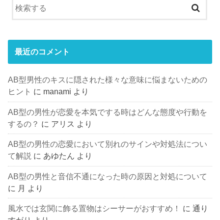
最近のコメント
AB型男性のキスに隠された様々な意味に悩まないための
ヒント
に
manami
より
AB型の男性が恋愛を本気でする時はどんな態度や行動を
するの？
に
アリス
より
AB型の男性の恋愛において別れのサインや対処法につい
て解説
に
あゆたん
より
AB型の男性と音信不通になった時の原因と対処について
に
月
より
風水では玄関に飾る置物はシーサーがおすすめ！
に
通り