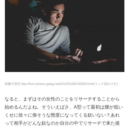
画像引用元:http://free-photos.gatag.net/2014/01/08/140000.html(リンク切れです)
なると、まずはその女性のことをリサーチすることから
始めるんだよね。そういえばさ、A型って最初は腰が低い
くせに徐々に偉そうな態度になってくる奴いない？あれ
って相手がどんな奴なのか自分の中でリサーチで来た後