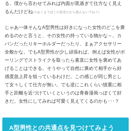
る。僕から言わせてみれば内面が黒過ぎて仕方なく見え
るんだけどね
(※あくまでぼくの意見だから怒んないでね？)
じゃあ一体そんなA型男性は好きになった女性のどこを褒
めるのかと言うと、その女性の持っている物かな～。カ
バンだったりキーホルダーだったり、まぁアクセサリー
全般かな。でもA型男性が少し頑張れば、例えば女性がボ
ーリングでストライクを取ったら素直に女性を褒めてあ
げることはできる。そうやって自然に褒めて相手から好
感度急上昇を狙っているわけだ。この感じが同じ男とし
て女々しくて仕方が無い。でも逆にこれくらい慎重に相
手と距離を近づけていくというのは青春漫画っぽくて好
きだ。女性にしてみれば可愛く見えてくるのかも･･･？
A型男性との共通点を見つけてみよう