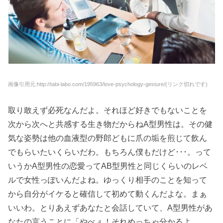
画像引用元:http://tabi-labo.com/195963/love-psychology-gesture/(リンク切れです)
取り敢えず必死なんだよ。それほど好きでもないことを
次から次へと共感する生き物だからねA型男性は。その健
気な姿勢は他の血液型の野郎どもに爪の垢を煎じて飲ん
でもらいたいくらいだわ。もちろん僕もだけど･･･。って
いうかA型男性の恋愛ってAB型男性と同じくらいのレベ
ルで女性っぽいんだよね。ゆっくり相手のことを知って
から自分がイケると確信して初めて動くんだよな。まぁ
いいわ。とりあえずあなたと会話していて、A型男性があ
なたの言うことに「やべぇ！それめっちゃ分かるよ