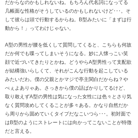
だからなのかもしれないね。もちろん代名詞になってる
几帳面な性格がそうしているのかもしれないけど･･･。そ
して彼らは頭で行動するからね。B型みたいに「まずは行
動から！」ってわけじゃない。
A型の男性が腰を低くして質問してくると、こちらも何故
だか何でも喋ってしまいそうになる。妙に人懐っこい笑
顔で近づいてきたりとかね。どうやらA型男性って支配欲
が結構強いらしくて、それがこんな行動を起こしている
みたいだわ。僕の父親とかマジで亭主関白だからね？や
べぇよありゃあ。さっきから僕の話ばかりしてるけど、
取り敢えずA型の男性は気になった女性には色々とさり気
なく質問攻めしてくることが多々ある。かなり自然だか
ら周りから固めていくタイプだなこいつら･･･。初対面で
はB型のようにストレートには向かってこないことが特徴
だと言える。