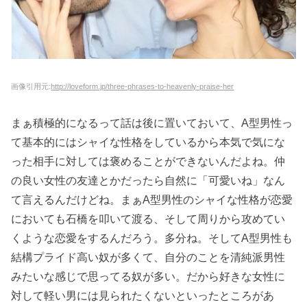
画像引用元:
http://loveform.jp/three-phrases-to-heavenly-praise-her
まぁ積極的になるって話は後に置いておいて、A型男性っ
て基本的にはシャイな性格をしているから本気で気にな
った相手に対しては褒めることができないんだよね。仲
の良い女性の友達とかだったら自然に「可愛いね」なん
て言えるんだけどね。まぁA型男性のシャイな性格が恋愛
においても石橋を叩いて渡る、そして周りから攻めてい
くような恋愛をするんだろう。多分ね。そしてA型男性も
結構プライド高い奴が多くて、自分のことを清純派男性
みたいな感じで思ってる奴が多い。だから好きな女性に
対して軽い男には見られたくないといったところがあ