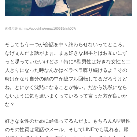
画像引用元:
http://googirl.jp/renai/160515rich007/
そしてもう一つが会話を中々終わらせないってところ。
なげぇんだよ話がよぉ。まぁ好きな相手とはお互いにず
っと喋っていたいけどさ！特にA型男性は好きな女性と二
人きりになった時なんかはベラベラ喋り続けるよ？その
時はかなり自分の頭の中が総フル回転してるだろうけど
ね。とにかく沈黙になることが怖い。だから沈黙になら
ないように気を遣いまくっているって言った方が良いか
な？
好きな女性のために頑張ってるんだよ。もちろんA型男性
のその性質は電話やメール、そしてLINEでも現れる。帰