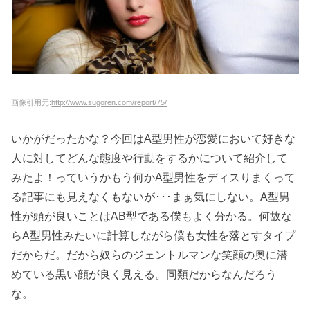
画像引用元:
http://www.sugoren.com/report/75/
いかがだったかな？今回はA型男性が恋愛において好きな
人に対してどんな態度や行動をするかについて紹介して
みたよ！っていうかもう何かA型男性をディスりまくって
る記事にも見えなくもないが･･･まぁ気にしない。A型男
性が頭が良いことはAB型である僕もよく分かる。何故な
らA型男性みたいに計算しながら僕も女性を落とすタイプ
だからだ。だから奴らのジェントルマンな笑顔の奥に潜
めている黒い顔が良く見える。同類だからなんだろう
な。