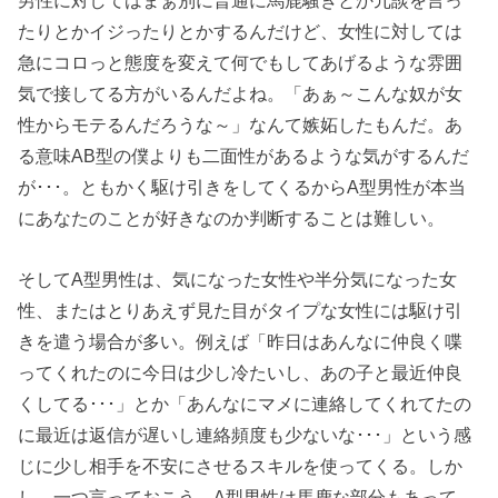
男性に対してはまぁ別に普通に馬鹿騒ぎとか冗談を言っ
たりとかイジったりとかするんだけど、女性に対しては
急にコロっと態度を変えて何でもしてあげるような雰囲
気で接してる方がいるんだよね。「あぁ～こんな奴が女
性からモテるんだろうな～」なんて嫉妬したもんだ。あ
る意味AB型の僕よりも二面性があるような気がするんだ
が･･･。ともかく駆け引きをしてくるからA型男性が本当
にあなたのことが好きなのか判断することは難しい。
そしてA型男性は、気になった女性や半分気になった女
性、またはとりあえず見た目がタイプな女性には駆け引
きを遣う場合が多い。例えば「昨日はあんなに仲良く喋
ってくれたのに今日は少し冷たいし、あの子と最近仲良
くしてる･･･」とか「あんなにマメに連絡してくれてたの
に最近は返信が遅いし連絡頻度も少ないな･･･」という感
じに少し相手を不安にさせるスキルを使ってくる。しか
し、一つ言っておこう。A型男性は馬鹿な部分もあって、