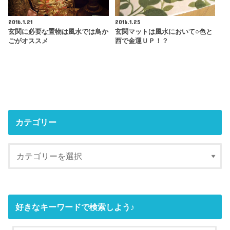
2016.1.21
2016.1.25
玄関に必要な置物は風水では鳥か
玄関マットは風水において○色と
ごがオススメ
西で金運ＵＰ！？
カテゴリー
好きなキーワードで検索しよう♪