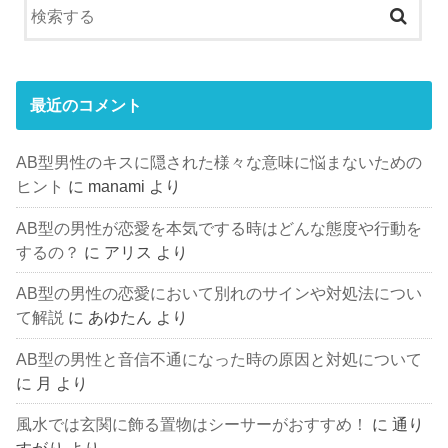
最近のコメント
AB型男性のキスに隠された様々な意味に悩まないための
ヒント
に
manami
より
AB型の男性が恋愛を本気でする時はどんな態度や行動を
するの？
に
アリス
より
AB型の男性の恋愛において別れのサインや対処法につい
て解説
に
あゆたん
より
AB型の男性と音信不通になった時の原因と対処について
に
月
より
風水では玄関に飾る置物はシーサーがおすすめ！
に
通り