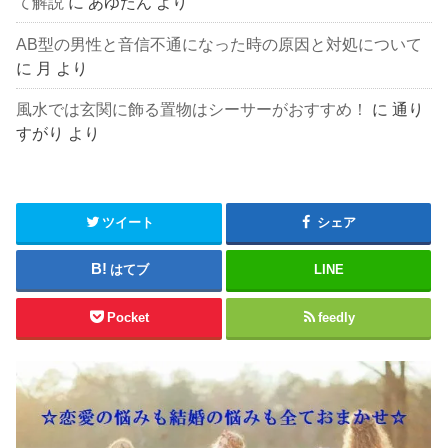
て解説
に
あゆたん
より
AB型の男性と音信不通になった時の原因と対処について
に
月
より
風水では玄関に飾る置物はシーサーがおすすめ！
に
通り
すがり
より
ツイート
シェア
はてブ
LINE
Pocket
feedly