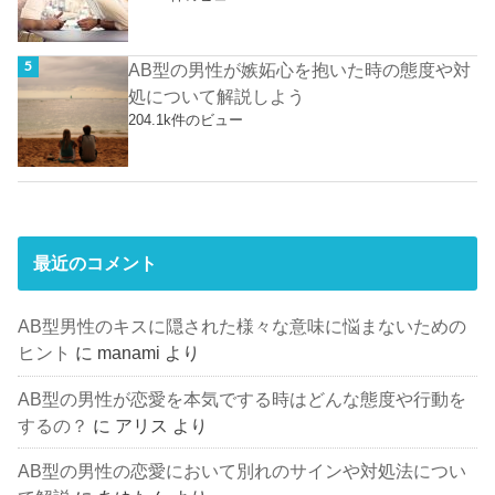
AB型の男性が嫉妬心を抱いた時の態度や対
処について解説しよう
204.1k件のビュー
最近のコメント
AB型男性のキスに隠された様々な意味に悩まないための
ヒント
に
manami
より
AB型の男性が恋愛を本気でする時はどんな態度や行動を
するの？
に
アリス
より
AB型の男性の恋愛において別れのサインや対処法につい