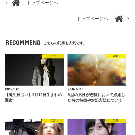
トップページへ
トップページへ
RECOMMEND
こちらの記事も人気です。
二月
A型
2016.1.17
2016.5.25
【誕生日占い】2月14日生まれの
A型の男性が恋愛において嫉妬し
運命
た時の特徴や対処方法について
二月
二月