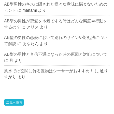
AB型男性のキスに隠された様々な意味に悩まないための
ヒント
に
manami
より
AB型の男性が恋愛を本気でする時はどんな態度や行動を
するの？
に
アリス
より
AB型の男性の恋愛において別れのサインや対処法につい
て解説
に
あゆたん
より
AB型の男性と音信不通になった時の原因と対処について
に
月
より
風水では玄関に飾る置物はシーサーがおすすめ！
に
通り
すがり
より
風水 財布