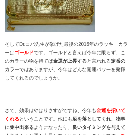
そしてDr.コパ先生が挙げた最後の2016年のラッキーカラ
ーは
ゴールド
です。ゴールドと言えば今年に限らず、こ
のカラーの物を持てば
金運が上昇する
と言われる
定番の
カラー
ではありますが、今年はどんな開運パワーを発揮
してくれるのでしょうか。
さて、効果はやはりさすがですね、今年も
金運を招いて
くれる
ということです。他にも
厄を落としてくれ
、
物事
に集中出来る
ようになったり、
良いタイミングを与えて