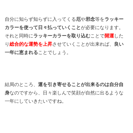
自分に知らず知らずに入ってくる
厄
や
邪念
等を
ラッキー
カラーを使って日々払っていくこと
が必要になります。
それと同時に
ラッキーカラーを取り込む
ことで
開運
した
り
総合的な運勢を上昇
させていくことが出来れば、
良い
一年に恵まれる
ことでしょう。
結局のところ、
運を引き寄せることが出来るのは自分自
身
なのですから、日々楽しんで笑顔が自然に出るような
一年にしていきたいですね。