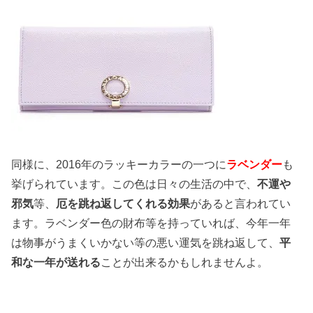
同様に、2016年のラッキーカラーの一つに
ラベンダー
も
挙げられています。この色は日々の生活の中で、
不運や
邪気
等、
厄を跳ね返してくれる効果
があると言われてい
ます。ラベンダー色の財布等を持っていれば、今年一年
は物事がうまくいかない等の悪い運気を跳ね返して、
平
和な一年が送れる
ことが出来るかもしれませんよ。