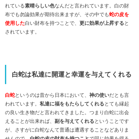
れている
素晴らしい色
なんだと言われています。白の財
布でも勿論効果が期待出来ますが、その中でも
蛇の皮を
使用した
白い財布を持つことで、
更に効果が上昇する
と
されています。
白蛇は私達に開運と幸運を与えてくれる
白蛇
というのは昔から日本において、
神の使い
だとも言
われています。
私達に福をもたらしてくれる
とても縁起
の良い生き物だと言われてきました。つまり白蛇に出会
えることが出来れば、
副を与えてくれる
ということです
が、さすがに白蛇なんて普通は遭遇することなどありま
せんので、
白蛇の皮の財布を持つこと
で同じ効果を得る