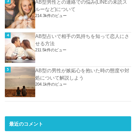
AB型男性との連絡での悩み(LINEの未読ス
ルーなど)について
214.3k件のビュー
AB型占いで相手の気持ちを知って恋人にさ
せる方法
211.5k件のビュー
AB型の男性が嫉妬心を抱いた時の態度や対
処について解説しよう
204.1k件のビュー
最近のコメント