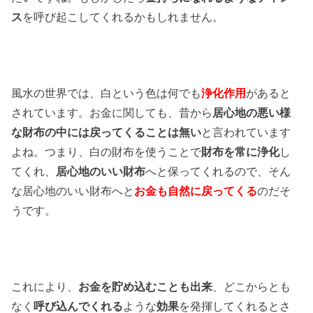
ス
を呼び起こしてくれるかもしれません。
風水の世界では、白という色は何でも
浄化作用
があると
されています。お金に関しても、昔から
居心地の悪い様
な財布の中には戻ってくることは無い
と言われています
よね。つまり、白の財布を使うことで
財布を常に浄化
し
てくれ、
居心地のいい財布
へと保ってくれるので、そん
な居心地のいい財布へと
お金も自然に戻ってくる
のだそ
うです。
これにより、
お金を貯め込むことも出来
、どこからとも
なく
呼び込んでくれる
ような
効果
を発揮してくれるとさ