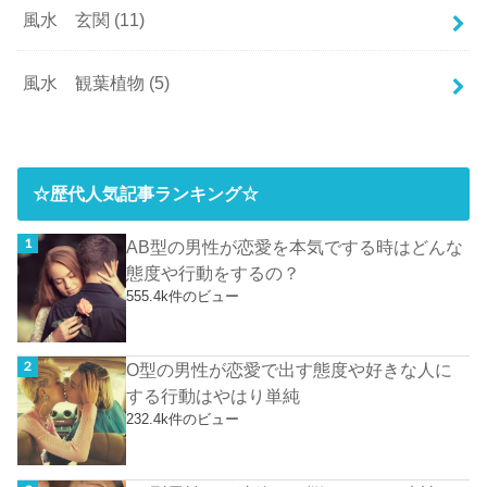
風水 玄関
(11)
風水 観葉植物
(5)
☆歴代人気記事ランキング☆
AB型の男性が恋愛を本気でする時はどんな
態度や行動をするの？
555.4k件のビュー
O型の男性が恋愛で出す態度や好きな人に
する行動はやはり単純
232.4k件のビュー