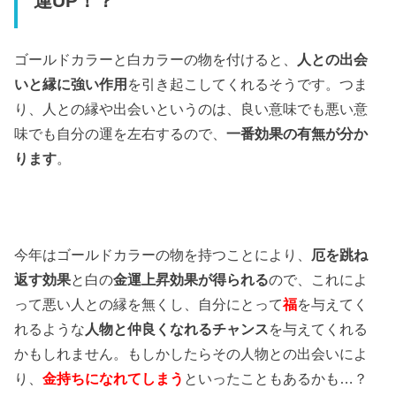
運UP！？
ゴールドカラーと白カラーの物を付けると、
人との出会
いと縁に強い作用
を引き起こしてくれるそうです。つま
り、人との縁や出会いというのは、良い意味でも悪い意
味でも自分の運を左右するので、
一番効果の有無が分か
ります
。
今年はゴールドカラーの物を持つことにより、
厄を跳ね
返す効果
と白の
金運上昇効果が得られる
ので、これによ
って悪い人との縁を無くし、自分にとって
福
を与えてく
れるような
人物と仲良くなれるチャンス
を与えてくれる
かもしれません。もしかしたらその人物との出会いによ
り、
金持ちになれてしまう
といったこともあるかも…？