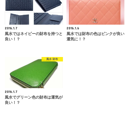
2016.1.7
2016.1.6
風水ではネイビーの財布を持つと
風水では財布の色はピンクが良い
良い！？
運気に！？
風水 財布
2016.1.7
風水でグリーン色の財布は運気が
良い！？