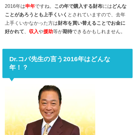
2016年は
申年
ですね。
この年で購入する財布
には
どんな
ことがあろうとも上手くいく
とされていますので、去年
上手くいかなかった方は
財布を買い替えることでお金に
好かれて
、
収入
や
援助
等が
期待
できるかもしれません。
Dr.コパ先生の言う2016年はどんな
年！？