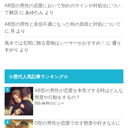
AB型の男性の恋愛において別れのサインや対処法につい
て解説
に
あゆたん
より
AB型の男性と音信不通になった時の原因と対処について
に
月
より
風水では玄関に飾る置物はシーサーがおすすめ！
に
通り
すがり
より
☆歴代人気記事ランキング☆
AB型の男性が恋愛を本気でする時はどんな
態度や行動をするの？
555.4k件のビュー
O型の男性が恋愛で出す態度や好きな人に