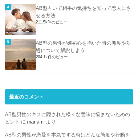
AB型占いで相手の気持ちを知って恋人にさ
せる方法
211.5k件のビュー
AB型の男性が嫉妬心を抱いた時の態度や対
処について解説しよう
204.1k件のビュー
最近のコメント
AB型男性のキスに隠された様々な意味に悩まないための
ヒント
に
manami
より
AB型の男性が恋愛を本気でする時はどんな態度や行動を