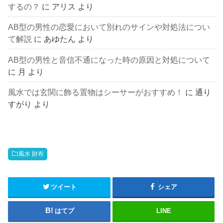
するの？
に
アリス
より
AB型の男性の恋愛において別れのサインや対処法につい
て解説
に
あゆたん
より
AB型の男性と音信不通になった時の原因と対処について
に
月
より
風水では玄関に飾る置物はシーサーがおすすめ！
に
通り
すがり
より
風水 財布
ツイート
シェア
はてブ
LINE