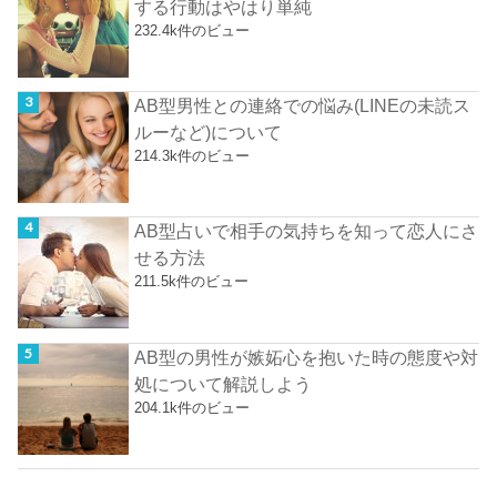
する行動はやはり単純
232.4k件のビュー
AB型男性との連絡での悩み(LINEの未読ス
ルーなど)について
214.3k件のビュー
AB型占いで相手の気持ちを知って恋人にさ
せる方法
211.5k件のビュー
AB型の男性が嫉妬心を抱いた時の態度や対
処について解説しよう
204.1k件のビュー