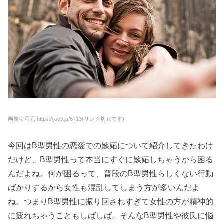
画像引用元:https://jooy.jp/8713(リンク切れです)
今回はB型男性の恋愛での嫉妬について紹介してきたわけ
だけど、B型男性って本当にすぐに嫉妬しちゃうから困る
んだよね。何が困るって、普段のB型男性らしくない行動
ばかりするから女性も混乱してしまう方が多いんだよ
ね。つまりB型男性に振り回されすぎて女性の方が精神的
に疲れちゃうこともしばしば。そんなB型男性や彼氏に悩