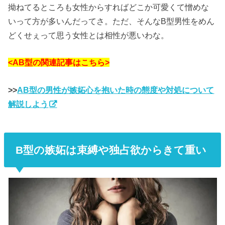
拗ねてるところも女性からすればどこか可愛くて憎めな
いって方が多いんだってさ。ただ、そんなB型男性をめん
どくせぇって思う女性とは相性が悪いわな。
<AB型の関連記事はこちら>
>>
AB型の男性が嫉妬心を抱いた時の態度や対処について
解説しよう
B型の嫉妬は束縛や独占欲からきて重い