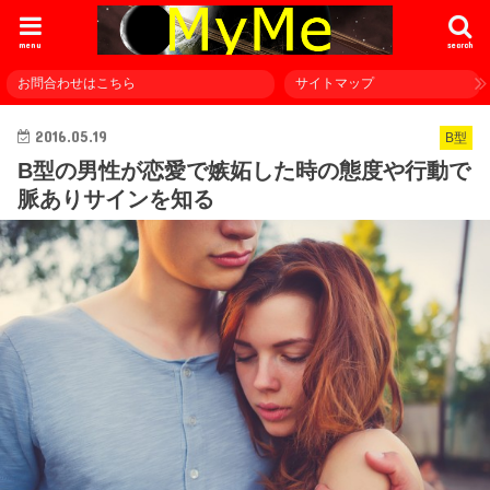
menu
search
お問合わせはこちら
サイトマップ
2016.05.19
B型
B型の男性が恋愛で嫉妬した時の態度や行動で
脈ありサインを知る