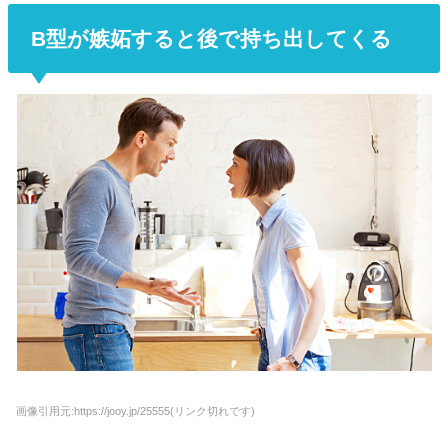
B型が嫉妬すると後で持ち出してくる
画像引用元:https://jooy.jp/25555(リンク切れです)