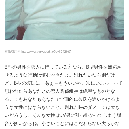
画像引用元:
http://www.verygood.la/?p=80429
B型の男性を恋人に持っている方なら、B型男性を嫉妬さ
せるような行動は慎むべきだよ。別れたいなら別だけ
ど。B型の彼氏に「あぁ～もういいや、次にいこっ」って
思われたらあなたとの恋人関係維持は絶望なものとな
る。でもあなたもあなたで全面的に彼氏を追いかけるよ
うな女性にはならないこと。別れた時のダメージは大き
いだろうし、そんな女性は○V男に引っ掛かってしまう場
合が多いからね。小さいことにはこだわらない大らかな