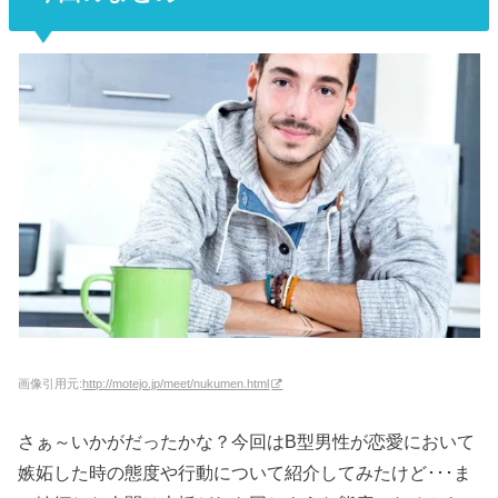
画像引用元:
http://motejo.jp/meet/nukumen.html
さぁ～いかがだったかな？今回はB型男性が恋愛において
嫉妬した時の態度や行動について紹介してみたけど･･･ま