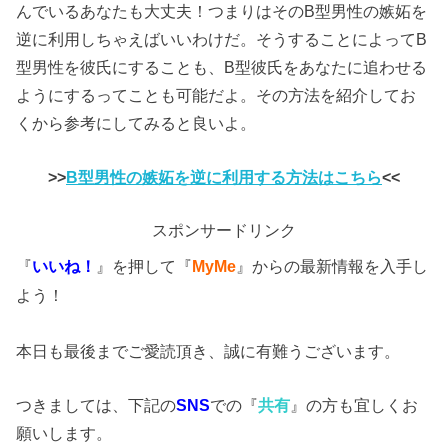
んでいるあなたも大丈夫！つまりはそのB型男性の嫉妬を
逆に利用しちゃえばいいわけだ。そうすることによってB
型男性を彼氏にすることも、B型彼氏をあなたに追わせる
ようにするってことも可能だよ。その方法を紹介してお
くから参考にしてみると良いよ。
>>
B型男性の嫉妬を逆に利用する方法はこちら
<<
スポンサードリンク
『
いいね！
』を押して『
MyMe
』からの最新情報を入手し
よう！
本日も最後までご愛読頂き、誠に有難うございます。
つきましては、下記の
SNS
での『
共有
』の方も宜しくお
願いします。