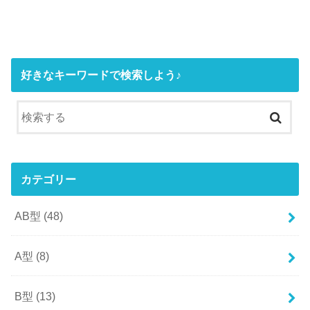
好きなキーワードで検索しよう♪
カテゴリー
AB型
(48)
A型
(8)
B型
(13)