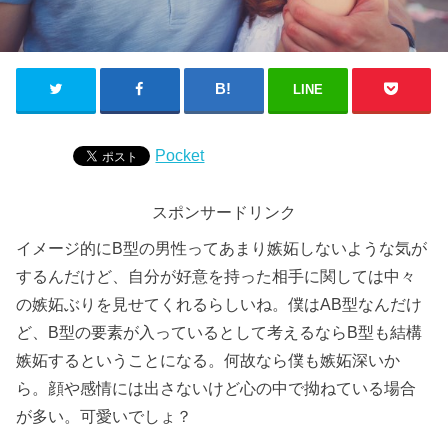
LINE
Pocket
スポンサードリンク
イメージ的にB型の男性ってあまり嫉妬しないような気が
するんだけど、自分が好意を持った相手に関しては中々
の嫉妬ぶりを見せてくれるらしいね。僕はAB型なんだけ
ど、B型の要素が入っているとして考えるならB型も結構
嫉妬するということになる。何故なら僕も嫉妬深いか
ら。顔や感情には出さないけど心の中で拗ねている場合
が多い。可愛いでしょ？