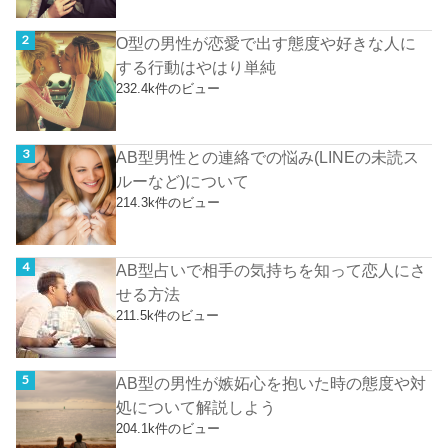
O型の男性が恋愛で出す態度や好きな人に
する行動はやはり単純
232.4k件のビュー
AB型男性との連絡での悩み(LINEの未読ス
ルーなど)について
214.3k件のビュー
AB型占いで相手の気持ちを知って恋人にさ
せる方法
211.5k件のビュー
AB型の男性が嫉妬心を抱いた時の態度や対
処について解説しよう
204.1k件のビュー