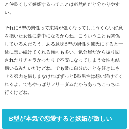
と仲良くして嫉妬するってことは必然的だと分かりやす
い。
それにB型の男性って束縛が強くなってしまうくらい好意
を抱いた女性に夢中になるからね。こういうことも関係
しているんだろう。ある意味B型の男性を彼氏にすると一
途に想い続けてくれる傾向も多い。気分屋だから振り回
されたりチャラかったりで不安になってしまう女性も結
構いるみたいだけどね。でも常に自分のことを好きにさ
せる努力を惜しまなければずっとB型男性は想い続けてく
れるよ。でもやっぱりフリーダムだからあっちこっちに
行くけどね。
B型が本気で恋愛すると嫉妬が激しい