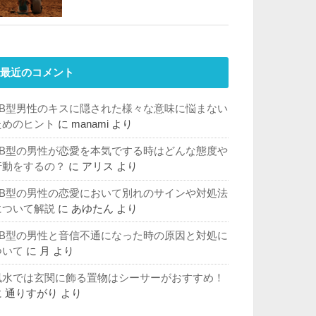
最近のコメント
AB型男性のキスに隠された様々な意味に悩まない
ためのヒント
に
manami
より
AB型の男性が恋愛を本気でする時はどんな態度や
行動をするの？
に
アリス
より
AB型の男性の恋愛において別れのサインや対処法
について解説
に
あゆたん
より
AB型の男性と音信不通になった時の原因と対処に
ついて
に
月
より
風水では玄関に飾る置物はシーサーがおすすめ！
に
通りすがり
より