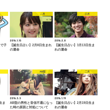
水
二月
三月
2016.1.15
2016.2.8
水で子
【誕生日占い】2月8日生まれ
【誕生日占い】3月13日生ま
の運命
れの運命
月
AB型
二月
2016.5.5
2016.1.19
生ま
AB型の男性と音信不通になっ
【誕生日占い】2月19日生ま
た時の原因と対処について
れの運命