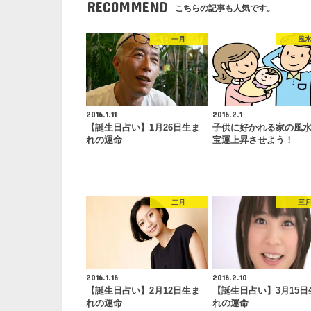
RECOMMEND
こちらの記事も人気です。
一月
風
2016.1.11
2016.2.1
【誕生日占い】1月26日生ま
子供に好かれる家の風
れの運命
宝運上昇させよう！
二月
三
2016.1.16
2016.2.10
【誕生日占い】2月12日生ま
【誕生日占い】3月15日
れの運命
れの運命