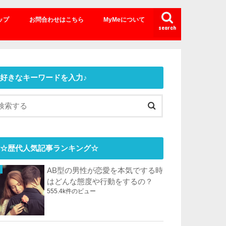
ップ
お問合わせはこちら
MyMeについて
search
好きなキーワードを入力♪
☆歴代人気記事ランキング☆
AB型の男性が恋愛を本気でする時
はどんな態度や行動をするの？
555.4k件のビュー