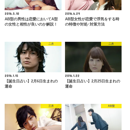
2016.5.10
2016.6.29
AB型の男性は恋愛においてA型
AB型女性が恋愛で浮気をする時
の女性と相性が良いのか解説！
の特徴や対処･対策方法
二月
二月
2016.1.15
2016.1.22
【誕生日占い】2月6日生まれの
【誕生日占い】2月25日生まれの
運命
運命
三月
AB型