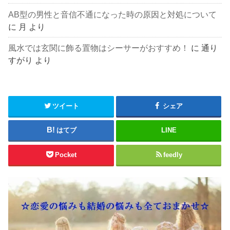
AB型の男性と音信不通になった時の原因と対処について
に
月
より
風水では玄関に飾る置物はシーサーがおすすめ！
に
通り
すがり
より
ツイート
シェア
はてブ
LINE
Pocket
feedly