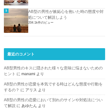
AB型の男性が嫉妬心を抱いた時の態度や対
処について解説しよう
204.1k件のビュー
最近のコメント
AB型男性のキスに隠された様々な意味に悩まないための
ヒント
に
manami
より
AB型の男性が恋愛を本気でする時はどんな態度や行動を
するの？
に
アリス
より
AB型の男性の恋愛において別れのサインや対処法につい
て解説
に
あゆたん
より