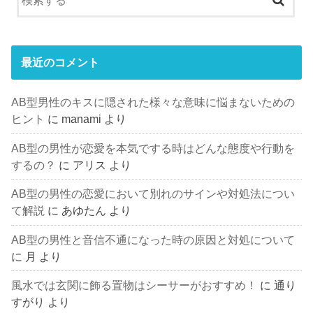
最近のコメント
AB型男性のキスに隠された様々な意味に悩まないための
ヒント
に
manami
より
AB型の男性が恋愛を本気でする時はどんな態度や行動を
するの？
に
アリス
より
AB型の男性の恋愛において別れのサインや対処法につい
て解説
に
あゆたん
より
AB型の男性と音信不通になった時の原因と対処について
に
月
より
風水では玄関に飾る置物はシーサーがおすすめ！
に
通り
すがり
より