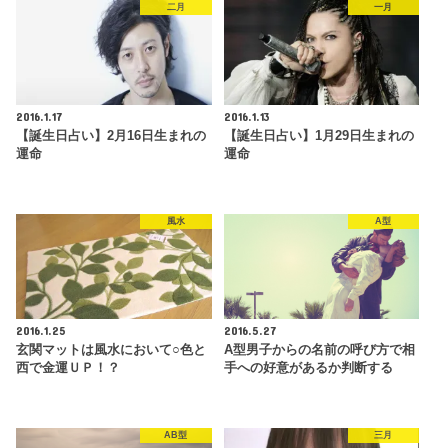
二月
一月
2016.1.17
2016.1.13
【誕生日占い】2月16日生まれの
【誕生日占い】1月29日生まれの
運命
運命
風水
A型
2016.1.25
2016.5.27
玄関マットは風水において○色と
A型男子からの名前の呼び方で相
西で金運ＵＰ！？
手への好意があるか判断する
AB型
三月