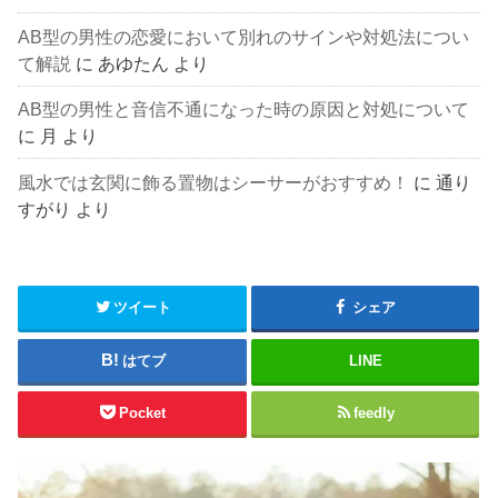
AB型の男性の恋愛において別れのサインや対処法につい
て解説
に
あゆたん
より
AB型の男性と音信不通になった時の原因と対処について
に
月
より
風水では玄関に飾る置物はシーサーがおすすめ！
に
通り
すがり
より
ツイート
シェア
はてブ
LINE
Pocket
feedly