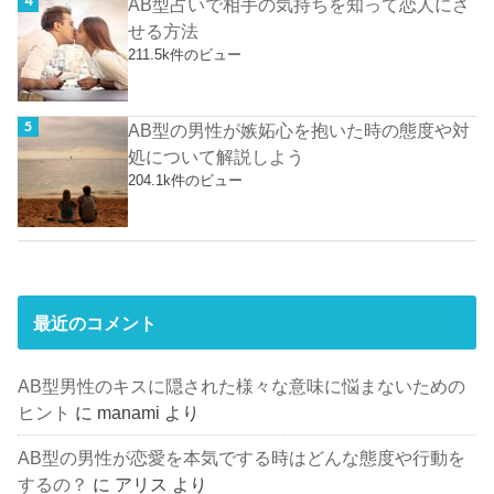
AB型占いで相手の気持ちを知って恋人にさ
せる方法
211.5k件のビュー
AB型の男性が嫉妬心を抱いた時の態度や対
処について解説しよう
204.1k件のビュー
最近のコメント
AB型男性のキスに隠された様々な意味に悩まないための
ヒント
に
manami
より
AB型の男性が恋愛を本気でする時はどんな態度や行動を
するの？
に
アリス
より