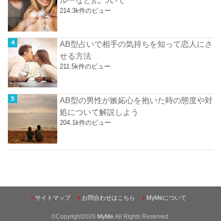
ルーなど)について
214.3k件のビュー
AB型占いで相手の気持ちを知って恋人にさ
せる方法
211.5k件のビュー
AB型の男性が嫉妬心を抱いた時の態度や対
処について解説しよう
204.1k件のビュー
サイトマップ
お問合わせはこちら
MyMeについて
©Copyright2026
MyMe
.All Rights Reserved.