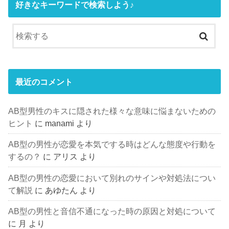
好きなキーワードで検索しよう♪
最近のコメント
AB型男性のキスに隠された様々な意味に悩まないための
ヒント
に
manami
より
AB型の男性が恋愛を本気でする時はどんな態度や行動を
するの？
に
アリス
より
AB型の男性の恋愛において別れのサインや対処法につい
て解説
に
あゆたん
より
AB型の男性と音信不通になった時の原因と対処について
に
月
より