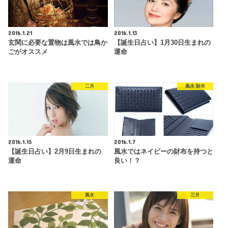
2016.1.21
2016.1.13
玄関に必要な置物は風水では鳥か
【誕生日占い】1月30日生まれの
ごがオススメ
運命
二月
風水 財布
2016.1.15
2016.1.7
【誕生日占い】2月9日生まれの
風水ではネイビーの財布を持つと
運命
良い！？
風水
三月