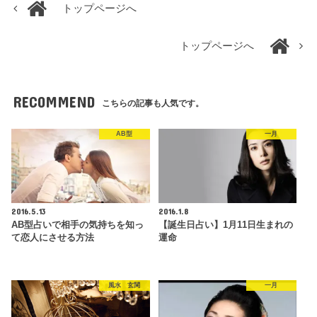
トップページへ
トップページへ
RECOMMEND
こちらの記事も人気です。
AB型
一月
2016.5.13
2016.1.8
AB型占いで相手の気持ちを知っ
【誕生日占い】1月11日生まれの
て恋人にさせる方法
運命
風水 玄関
一月