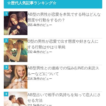
☆歴代人気記事ランキング☆
AB型の男性が恋愛を本気でする時はどんな
態度や行動をするの？
555.4k件のビュー
O型の男性が恋愛で出す態度や好きな人に
する行動はやはり単純
232.4k件のビュー
AB型男性との連絡での悩み(LINEの未読ス
ルーなど)について
214.3k件のビュー
AB型占いで相手の気持ちを知って恋人にさ
せる方法
211.5k件のビュー