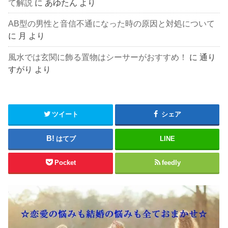
て解説
に
あゆたん
より
AB型の男性と音信不通になった時の原因と対処について
に
月
より
風水では玄関に飾る置物はシーサーがおすすめ！
に
通り
すがり
より
ツイート
シェア
はてブ
LINE
Pocket
feedly