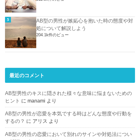
AB型の男性が嫉妬心を抱いた時の態度や対
処について解説しよう
204.1k件のビュー
最近のコメント
AB型男性のキスに隠された様々な意味に悩まないための
ヒント
に
manami
より
AB型の男性が恋愛を本気でする時はどんな態度や行動を
するの？
に
アリス
より
AB型の男性の恋愛において別れのサインや対処法につい