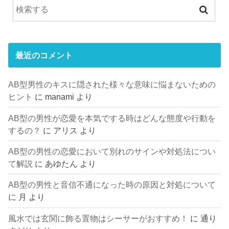
最近のコメント
AB型男性のキスに隠された様々な意味に悩まないための
ヒント
に
manami
より
AB型の男性が恋愛を本気でする時はどんな態度や行動を
するの？
に
アリス
より
AB型の男性の恋愛において別れのサインや対処法につい
て解説
に
あゆたん
より
AB型の男性と音信不通になった時の原因と対処について
に
月
より
風水では玄関に飾る置物はシーサーがおすすめ！
に
通り