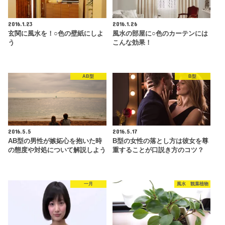
2016.1.23
2016.1.26
玄関に風水を！○色の壁紙にしよ
風水の部屋に○色のカーテンには
う
こんな効果！
AB型
B型
2016.5.5
2016.5.17
AB型の男性が嫉妬心を抱いた時
B型の女性の落とし方は彼女を尊
の態度や対処について解説しよう
重することが口説き方のコツ？
一月
風水 観葉植物