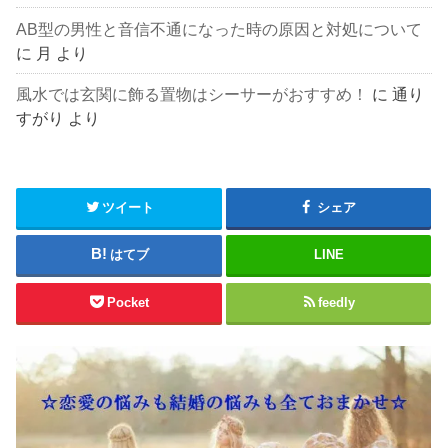
AB型の男性と音信不通になった時の原因と対処について
に
月
より
風水では玄関に飾る置物はシーサーがおすすめ！
に
通り
すがり
より
ツイート
シェア
はてブ
LINE
Pocket
feedly