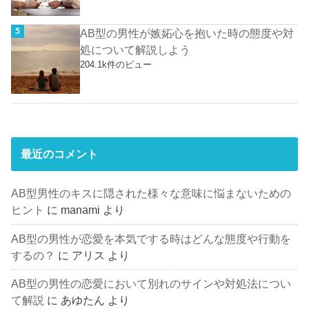
AB型の男性が嫉妬心を抱いた時の態度や対
処について解説しよう
204.1k件のビュー
最近のコメント
AB型男性のキスに隠された様々な意味に悩まないための
ヒント
に
manami
より
AB型の男性が恋愛を本気でする時はどんな態度や行動を
するの？
に
アリス
より
AB型の男性の恋愛において別れのサインや対処法につい
て解説
に
あゆたん
より