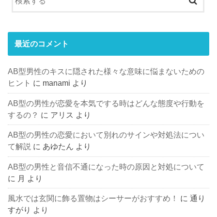
最近のコメント
AB型男性のキスに隠された様々な意味に悩まないための
ヒント
に
manami
より
AB型の男性が恋愛を本気でする時はどんな態度や行動を
するの？
に
アリス
より
AB型の男性の恋愛において別れのサインや対処法につい
て解説
に
あゆたん
より
AB型の男性と音信不通になった時の原因と対処について
に
月
より
風水では玄関に飾る置物はシーサーがおすすめ！
に
通り
すがり
より