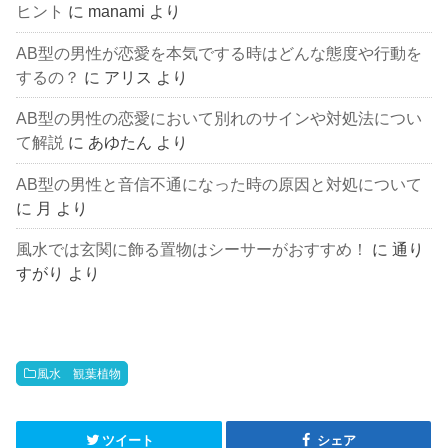
ヒント
に
manami
より
AB型の男性が恋愛を本気でする時はどんな態度や行動を
するの？
に
アリス
より
AB型の男性の恋愛において別れのサインや対処法につい
て解説
に
あゆたん
より
AB型の男性と音信不通になった時の原因と対処について
に
月
より
風水では玄関に飾る置物はシーサーがおすすめ！
に
通り
すがり
より
風水 観葉植物
ツイート
シェア