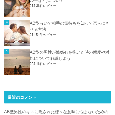
ルーなど)について
214.3k件のビュー
AB型占いで相手の気持ちを知って恋人にさ
せる方法
211.5k件のビュー
AB型の男性が嫉妬心を抱いた時の態度や対
処について解説しよう
204.1k件のビュー
最近のコメント
AB型男性のキスに隠された様々な意味に悩まないための