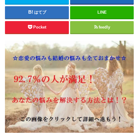
はてブ
LINE
Pocket
feedly