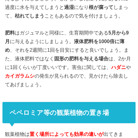
過度に水を与えてしまうと
過湿
になり
根が腐って
しまっ
て、
枯れてしまう
こともあるので気を付けましょう。
肥料
はガジュマルと同様に、生育期間中である
5月から9
月
に与えるようにしましょう。
液体肥料を1000倍に薄
め
、それを2週間に1回を目安にすると良いでしょう。ま
た、液体肥料ではなく
固形の肥料を与える場合
は、2か月
に1回くらいが丁度いいです。害虫に関しては、
ハダニ
や
カイガラムシ
の発生が見られるので、見かけたら除去し
てあげましょう。
ペペロミア等の観葉植物の置き場
観葉植物は
置く場所によっても効果の違いが
出てきま