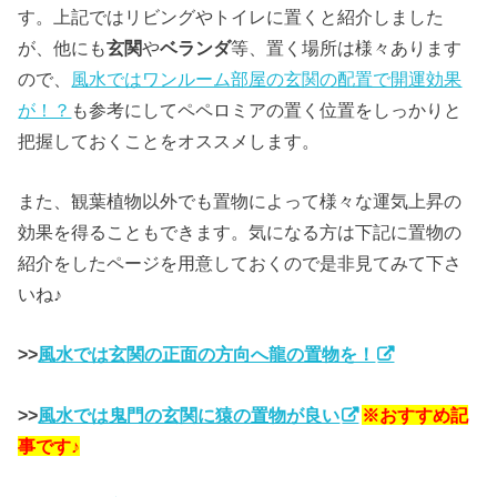
す。上記ではリビングやトイレに置くと紹介しました
が、他にも
玄関
や
ベランダ
等、置く場所は様々あります
ので、
風水ではワンルーム部屋の玄関の配置で開運効果
が！？
も参考にしてペペロミアの置く位置をしっかりと
把握しておくことをオススメします。
また、観葉植物以外でも置物によって様々な運気上昇の
効果を得ることもできます。気になる方は下記に置物の
紹介をしたページを用意しておくので是非見てみて下さ
いね♪
>>
風水では玄関の正面の方向へ龍の置物を！
>>
風水では鬼門の玄関に猿の置物が良い
※おすすめ記
事です♪