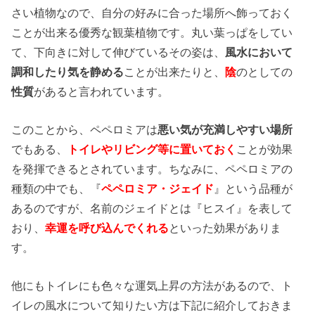
さい植物なので、自分の好みに合った場所へ飾っておく
ことが出来る優秀な観葉植物です。丸い葉っぱをしてい
て、下向きに対して伸びているその姿は、
風水において
調和したり気を静める
ことが出来たりと、
陰
のとしての
性質
があると言われています。
このことから、ペペロミアは
悪い気が充満しやすい場所
でもある、
トイレやリビング等
に置いておく
ことが効果
を発揮できるとされています。ちなみに、ペペロミアの
種類の中でも、『
ペペロミア・ジェイド
』という品種が
あるのですが、名前のジェイドとは『ヒスイ』を表して
おり、
幸運を呼び込んでくれる
といった効果がありま
す。
他にもトイレにも色々な運気上昇の方法があるので、ト
イレの風水について知りたい方は下記に紹介しておきま