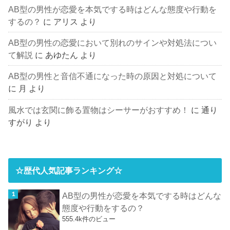
AB型の男性が恋愛を本気でする時はどんな態度や行動を
するの？
に
アリス
より
AB型の男性の恋愛において別れのサインや対処法につい
て解説
に
あゆたん
より
AB型の男性と音信不通になった時の原因と対処について
に
月
より
風水では玄関に飾る置物はシーサーがおすすめ！
に
通り
すがり
より
☆歴代人気記事ランキング☆
AB型の男性が恋愛を本気でする時はどんな
態度や行動をするの？
555.4k件のビュー