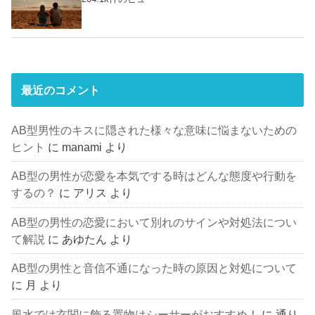
最近のコメント
AB型男性のキスに隠された様々な意味に悩まないための
ヒント
に
manami
より
AB型の男性が恋愛を本気でする時はどんな態度や行動を
するの？
に
アリス
より
AB型の男性の恋愛において別れのサインや対処法につい
て解説
に
あゆたん
より
AB型の男性と音信不通になった時の原因と対処について
に
月
より
風水では玄関に飾る置物はシーサーがおすすめ！
に
通り