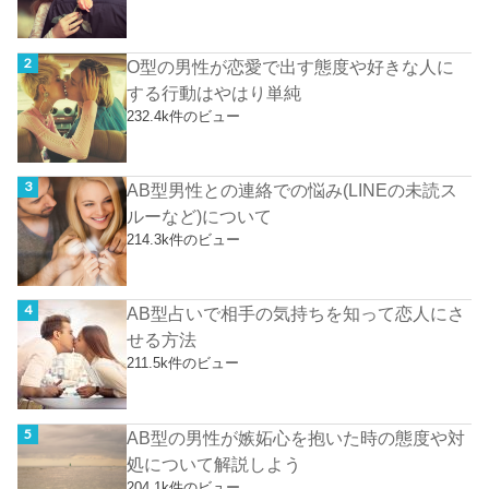
O型の男性が恋愛で出す態度や好きな人に
する行動はやはり単純
232.4k件のビュー
AB型男性との連絡での悩み(LINEの未読ス
ルーなど)について
214.3k件のビュー
AB型占いで相手の気持ちを知って恋人にさ
せる方法
211.5k件のビュー
AB型の男性が嫉妬心を抱いた時の態度や対
処について解説しよう
204.1k件のビュー