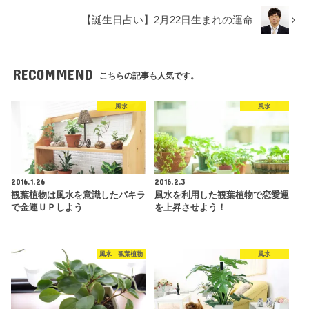
【誕生日占い】2月22日生まれの運命
RECOMMEND
こちらの記事も人気です。
風水
風水
2016.1.26
2016.2.3
観葉植物は風水を意識したパキラ
風水を利用した観葉植物で恋愛運
で金運ＵＰしよう
を上昇させよう！
風水 観葉植物
風水