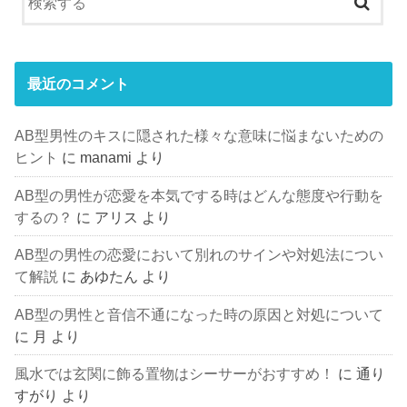
最近のコメント
AB型男性のキスに隠された様々な意味に悩まないための
ヒント
に
manami
より
AB型の男性が恋愛を本気でする時はどんな態度や行動を
するの？
に
アリス
より
AB型の男性の恋愛において別れのサインや対処法につい
て解説
に
あゆたん
より
AB型の男性と音信不通になった時の原因と対処について
に
月
より
風水では玄関に飾る置物はシーサーがおすすめ！
に
通り
すがり
より