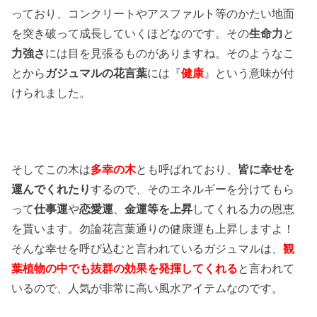
っており、コンクリートやアスファルト等のかたい地面
を突き破って成長していくほどなのです。その
生命力
と
力強さ
には目を見張るものがありますね。そのようなこ
とから
ガジュマルの花言葉
には『
健康
』という意味が付
けられました。
そしてこの木は
多幸の木
とも呼ばれており、
皆に幸せを
運んでくれたり
するので、そのエネルギーを分けてもら
って
仕事運
や
恋愛運
、
金運等を上昇
してくれる力の恩恵
を貰います。勿論花言葉通りの健康運も上昇しますよ！
そんな幸せを呼び込むと言われているガジュマルは、
観
葉植物の中でも抜群の効果を発揮してくれる
と言われて
いるので、人気が非常に高い風水アイテムなのです。