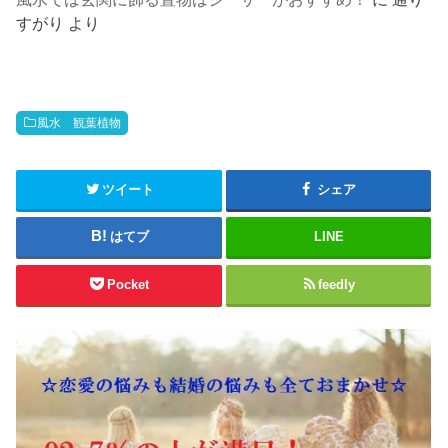
すがり
より
風水 観葉植物
ツイート
シェア
はてブ
LINE
Pocket
feedly