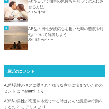
AB型占いで相手の気持ちを知って恋人にさ
せる方法
211.5k件のビュー
AB型の男性が嫉妬心を抱いた時の態度や対
処について解説しよう
204.1k件のビュー
最近のコメント
AB型男性のキスに隠された様々な意味に悩まないための
ヒント
に
manami
より
AB型の男性が恋愛を本気でする時はどんな態度や行動を
するの？
に
アリス
より