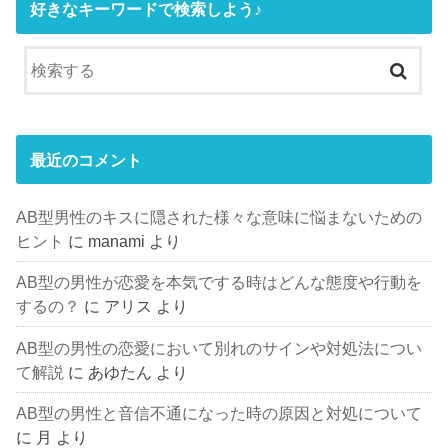
好きなキーワードで検索しよう♪
最近のコメント
AB型男性のキスに隠された様々な意味に悩まないための
ヒント
に
manami
より
AB型の男性が恋愛を本気でする時はどんな態度や行動を
するの？
に
アリス
より
AB型の男性の恋愛において別れのサインや対処法につい
て解説
に
あゆたん
より
AB型の男性と音信不通になった時の原因と対処について
に
月
より