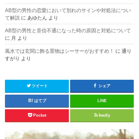
AB型の男性の恋愛において別れのサインや対処法につい
て解説
に
あゆたん
より
AB型の男性と音信不通になった時の原因と対処について
に
月
より
風水では玄関に飾る置物はシーサーがおすすめ！
に
通り
すがり
より
ツイート
シェア
はてブ
LINE
Pocket
feedly