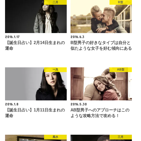
二月
B型
2016.1.17
2016.6.3
【誕生日占い】2月14日生まれの
B型男子の好きなタイプは自分と
運命
似たような女子を好む傾向にある
一月
AB型
2016.1.8
2016.5.30
【誕生日占い】1月11日生まれの
AB型男子へのアプローチはこの
運命
ような攻略方法で攻める！
風水
三月