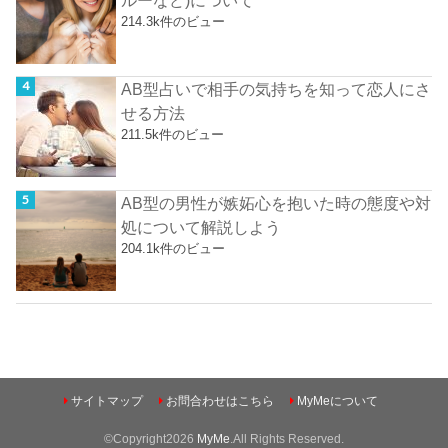
ルーなど)について
214.3k件のビュー
AB型占いで相手の気持ちを知って恋人にさ
せる方法
211.5k件のビュー
AB型の男性が嫉妬心を抱いた時の態度や対
処について解説しよう
204.1k件のビュー
サイトマップ
お問合わせはこちら
MyMeについて
©Copyright2026
MyMe
.All Rights Reserved.