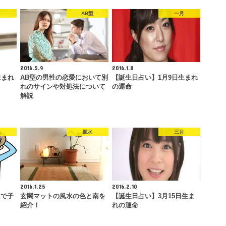
月
AB型
一月
2016.5.9
2016.1.8
生まれ
AB型の男性の恋愛において別
【誕生日占い】1月9日生まれ
れのサインや対処法について
の運命
解説
水
風水
三月
2016.1.25
2016.2.10
水で子
玄関マットの風水の色と南を
【誕生日占い】3月15日生ま
紹介！
れの運命