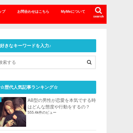
ップ
お問合わせはこちら
MyMeについて
search
好きなキーワードを入力♪
☆歴代人気記事ランキング☆
AB型の男性が恋愛を本気でする時
はどんな態度や行動をするの？
555.4k件のビュー