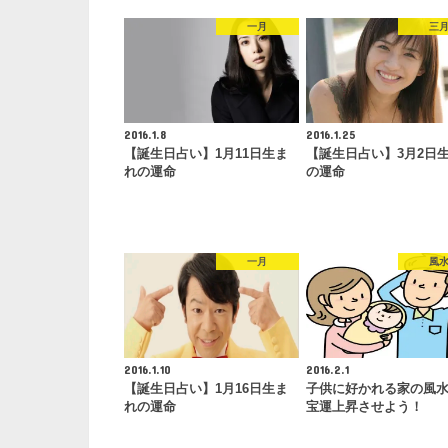
一月
三
2016.1.8
2016.1.25
【誕生日占い】1月11日生ま
【誕生日占い】3月2日
れの運命
の運命
一月
風
2016.1.10
2016.2.1
【誕生日占い】1月16日生ま
子供に好かれる家の風
れの運命
宝運上昇させよう！