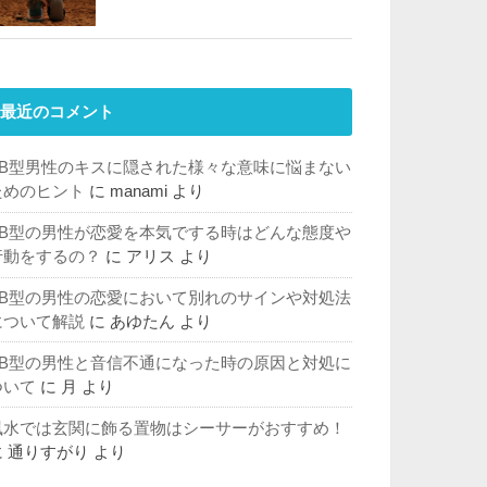
最近のコメント
AB型男性のキスに隠された様々な意味に悩まない
ためのヒント
に
manami
より
AB型の男性が恋愛を本気でする時はどんな態度や
行動をするの？
に
アリス
より
AB型の男性の恋愛において別れのサインや対処法
について解説
に
あゆたん
より
AB型の男性と音信不通になった時の原因と対処に
ついて
に
月
より
風水では玄関に飾る置物はシーサーがおすすめ！
に
通りすがり
より