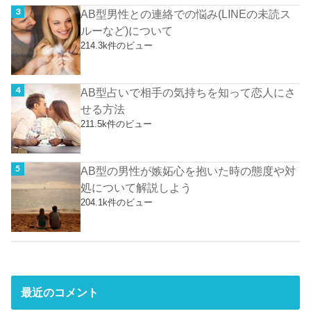
AB型男性との連絡での悩み(LINEの未読ス
ルーなど)について
214.3k件のビュー
AB型占いで相手の気持ちを知って恋人にさ
せる方法
211.5k件のビュー
AB型の男性が嫉妬心を抱いた時の態度や対
処について解説しよう
204.1k件のビュー
最近のコメント