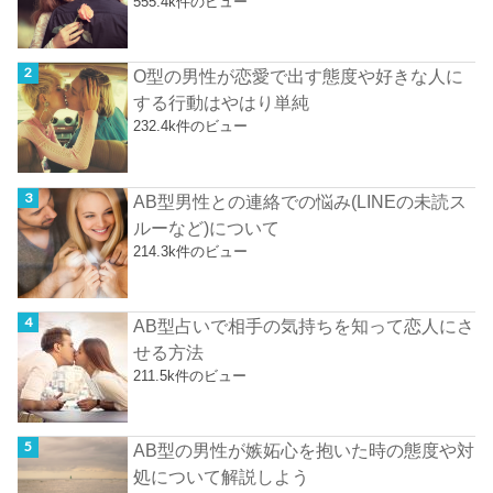
555.4k件のビュー
O型の男性が恋愛で出す態度や好きな人に
する行動はやはり単純
232.4k件のビュー
AB型男性との連絡での悩み(LINEの未読ス
ルーなど)について
214.3k件のビュー
AB型占いで相手の気持ちを知って恋人にさ
せる方法
211.5k件のビュー
AB型の男性が嫉妬心を抱いた時の態度や対
処について解説しよう