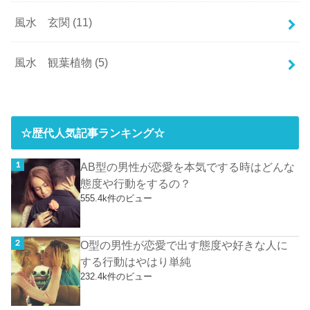
風水 玄関
(11)
風水 観葉植物
(5)
☆歴代人気記事ランキング☆
AB型の男性が恋愛を本気でする時はどんな
態度や行動をするの？
555.4k件のビュー
O型の男性が恋愛で出す態度や好きな人に
する行動はやはり単純
232.4k件のビュー