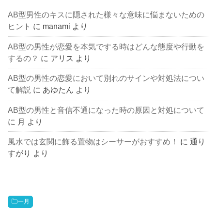
AB型男性のキスに隠された様々な意味に悩まないための
ヒント
に
manami
より
AB型の男性が恋愛を本気でする時はどんな態度や行動を
するの？
に
アリス
より
AB型の男性の恋愛において別れのサインや対処法につい
て解説
に
あゆたん
より
AB型の男性と音信不通になった時の原因と対処について
に
月
より
風水では玄関に飾る置物はシーサーがおすすめ！
に
通り
すがり
より
一月