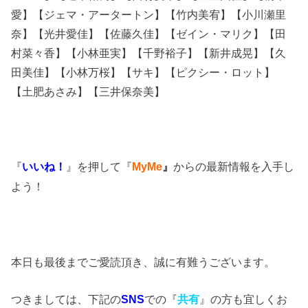
愛】【ジェマ・アータートン】【竹内美宥】【小川瀬里
奈】【光井愛佳】【佐藤久佳】【ゼイン・マリク】【田
村菜々香】【小林亜実】【千野裕子】【新井成晃】【
久
田美佳
】【小林万桜】【サキ】【ピクシー・ロット】
【土肥あさみ】【三井保奈美】
『
いいね！
』を押して『
MyMe
』
からの最新情報を入手し
よう！
本日も最後までご愛読頂き、誠に有難うございます。
つきましては、下記の
SNS
での『
共有
』の方も宜しくお