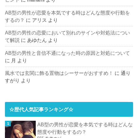
AB型の男性が恋愛を本気でする時はどんな態度や行動を
するの？
に
アリス
より
AB型の男性の恋愛において別れのサインや対処法につい
て解説
に
あゆたん
より
AB型の男性と音信不通になった時の原因と対処について
に
月
より
風水では玄関に飾る置物はシーサーがおすすめ！
に
通り
すがり
より
☆歴代人気記事ランキング☆
AB型の男性が恋愛を本気でする時はどんな
態度や行動をするの？