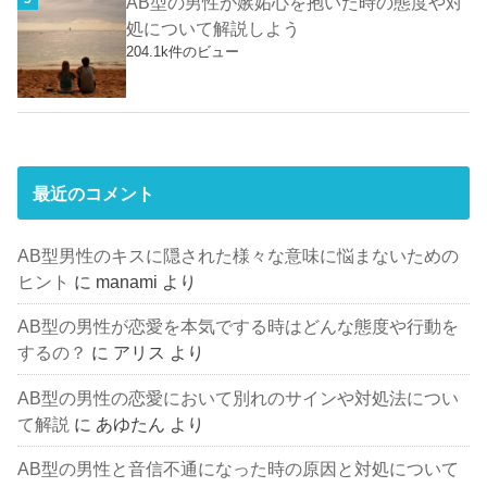
AB型の男性が嫉妬心を抱いた時の態度や対
処について解説しよう
204.1k件のビュー
最近のコメント
AB型男性のキスに隠された様々な意味に悩まないための
ヒント
に
manami
より
AB型の男性が恋愛を本気でする時はどんな態度や行動を
するの？
に
アリス
より
AB型の男性の恋愛において別れのサインや対処法につい
て解説
に
あゆたん
より
AB型の男性と音信不通になった時の原因と対処について