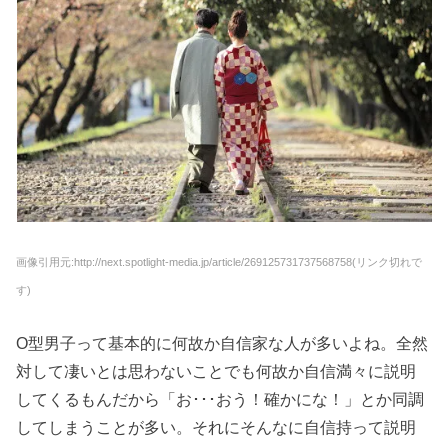
画像引用元:http://next.spotlight-media.jp/article/269125731737568758(リンク切れで
す)
O型男子って基本的に何故か自信家な人が多いよね。全然
対して凄いとは思わないことでも何故か自信満々に説明
してくるもんだから「お･･･おう！確かにな！」とか同調
してしまうことが多い。それにそんなに自信持って説明