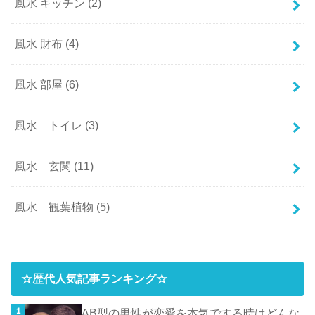
風水 キッチン
(2)
風水 財布
(4)
風水 部屋
(6)
風水 トイレ
(3)
風水 玄関
(11)
風水 観葉植物
(5)
☆歴代人気記事ランキング☆
AB型の男性が恋愛を本気でする時はどんな