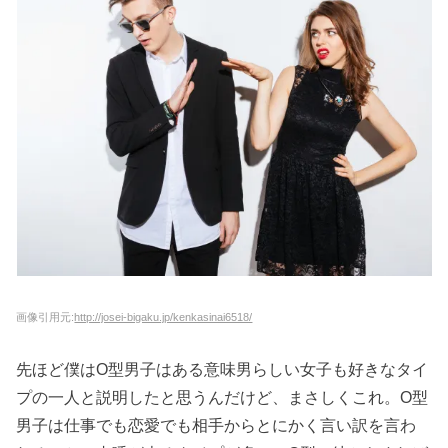
画像引用元:
http://josei-bigaku.jp/kenkasinai6518/
先ほど僕はO型男子はある意味男らしい女子も好きなタイ
プの一人と説明したと思うんだけど、まさしくこれ。O型
男子は仕事でも恋愛でも相手からとにかく言い訳を言わ