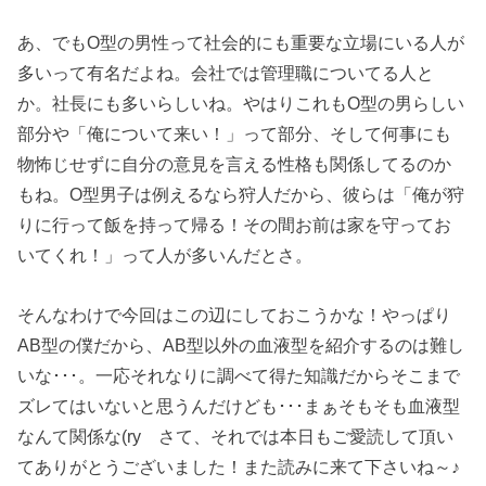
あ、でもO型の男性って社会的にも重要な立場にいる人が
多いって有名だよね。会社では管理職についてる人と
か。社長にも多いらしいね。やはりこれもO型の男らしい
部分や「俺について来い！」って部分、そして何事にも
物怖じせずに自分の意見を言える性格も関係してるのか
もね。O型男子は例えるなら狩人だから、彼らは「俺が狩
りに行って飯を持って帰る！その間お前は家を守ってお
いてくれ！」って人が多いんだとさ。
そんなわけで今回はこの辺にしておこうかな！やっぱり
AB型の僕だから、AB型以外の血液型を紹介するのは難し
いな･･･。一応それなりに調べて得た知識だからそこまで
ズレてはいないと思うんだけども･･･まぁそもそも血液型
なんて関係な(ry さて、それでは本日もご愛読して頂い
てありがとうございました！また読みに来て下さいね～♪