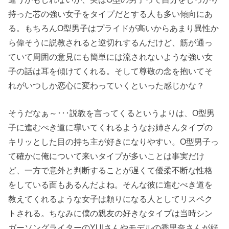
持った芯の強い女子をタイプだとする人も多い傾向にあ
る。もちろんO型男子はプライドが高いからあまり異性か
ら偉そうに説教されると逆切れするんだけど、筋が通っ
ていて周囲の意見にも簡単には流されないような強い女
子の話は耳を傾けてくれる。そして尊敬の念を抱いてそ
れがいつしか恋心に変わっていくといった感じかな？
そうだなぁ～･･･説教を言ってくるというよりは、O型男
子に進むべき道に導いてくれるようなお姉さんタイプの
キリッとした目の持ち主が好きになりやすい。O型男子っ
て確かに俺について来いタイプが多いことは事実だけ
ど、一方で意外と判断することが遅くて優柔不断な性格
をしている面もあるんだよね。そんな彼に進むべき道を
教えてくれるような女子は頼りになる人としてリスペク
トされる。ちなみに僕の親友の好きなタイプは当時シン
ガーソングライターのYUIさんやモデルの香里奈さんが好