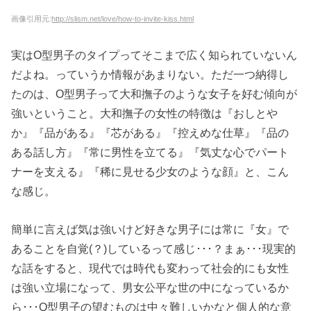
画像引用元:
http://slism.net/love/how-to-invite-kiss.html
実はO型男子のタイプってそこまで広く知られていないん
だよね。っていうか情報があまりない。ただ一つ納得し
たのは、O型男子って大和撫子のような女子を好む傾向が
強いということ。大和撫子の女性の特徴は『おしとや
か』『品がある』『芯がある』『控えめな仕草』『品の
ある話し方』『常に男性を立てる』『気丈な心でパート
ナーを支える』『稀に見せる少女のような顔』と、こん
な感じ。
簡単に言えば気は強いけど好きな男子には常に『女』で
あることを自覚(？)しているって感じ･･･？まぁ･･･現実的
な話をすると、現代では時代も変わって社会的にも女性
は強い立場になって、男女公平な世の中になっているか
ら･･･O型男子の望むものは中々難しいかなと個人的な意