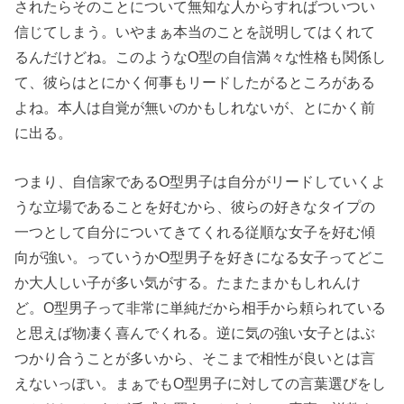
されたらそのことについて無知な人からすればついつい
信じてしまう。いやまぁ本当のことを説明してはくれて
るんだけどね。このようなO型の自信満々な性格も関係し
て、彼らはとにかく何事もリードしたがるところがある
よね。本人は自覚が無いのかもしれないが、とにかく前
に出る。
つまり、自信家であるO型男子は自分がリードしていくよ
うな立場であることを好むから、彼らの好きなタイプの
一つとして自分についてきてくれる従順な女子を好む傾
向が強い。っていうかO型男子を好きになる女子ってどこ
か大人しい子が多い気がする。たまたまかもしれんけ
ど。O型男子って非常に単純だから相手から頼られている
と思えば物凄く喜んでくれる。逆に気の強い女子とはぶ
つかり合うことが多いから、そこまで相性が良いとは言
えないっぽい。まぁでもO型男子に対しての言葉選びをし