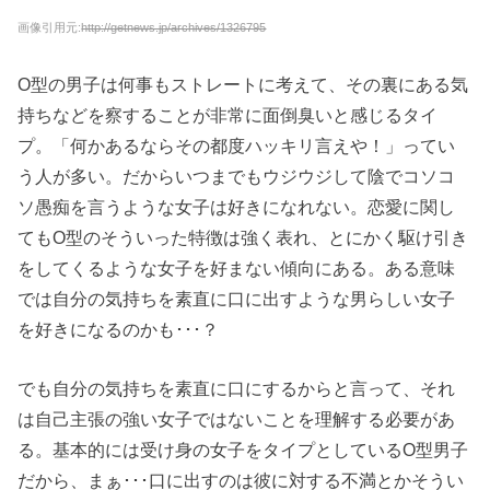
画像引用元:
http://getnews.jp/archives/1326795
O型の男子は何事もストレートに考えて、その裏にある気
持ちなどを察することが非常に面倒臭いと感じるタイ
プ。「何かあるならその都度ハッキリ言えや！」ってい
う人が多い。だからいつまでもウジウジして陰でコソコ
ソ愚痴を言うような女子は好きになれない。恋愛に関し
てもO型のそういった特徴は強く表れ、とにかく駆け引き
をしてくるような女子を好まない傾向にある。ある意味
では自分の気持ちを素直に口に出すような男らしい女子
を好きになるのかも･･･？
でも自分の気持ちを素直に口にするからと言って、それ
は自己主張の強い女子ではないことを理解する必要があ
る。基本的には受け身の女子をタイプとしているO型男子
だから、まぁ･･･口に出すのは彼に対する不満とかそうい