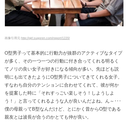
画像引用元:
http://girl.sugoren.com/report/1220/
O型男子って基本的に行動力が抜群のアクティブなタイプ
が多く、その一つ一つの行動に付き合ってくれる明るく
てノリの良い女子が好きになる傾向が多い。先ほども説
明にも出てきたようにO型男子についてきてくれる女子。
すなわち自分のテンションに合わせてくれて、彼が何か
を提案した時に「それすっごい楽しそう！しようしよ
う！」と言ってくれるような人が良いんだよね。ん～･･･
僕の母親ってB型なんだけど、とにかく昔からO型である
親友とは波長が合うのかとても仲が良い。