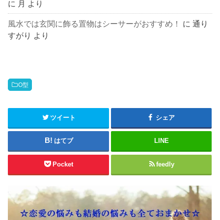
に
月
より
風水では玄関に飾る置物はシーサーがおすすめ！
に
通り
すがり
より
O型
ツイート
シェア
はてブ
LINE
Pocket
feedly