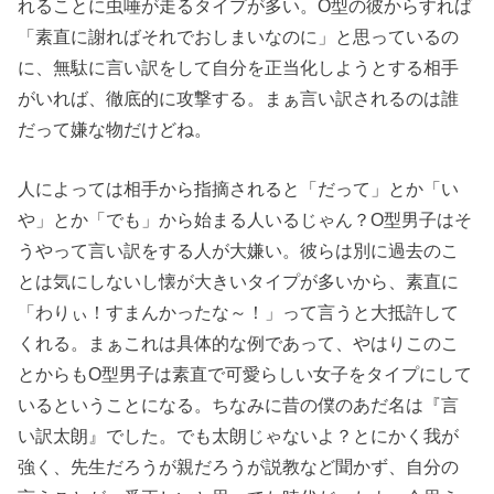
れることに虫唾が走るタイプが多い。O型の彼からすれば
「素直に謝ればそれでおしまいなのに」と思っているの
に、無駄に言い訳をして自分を正当化しようとする相手
がいれば、徹底的に攻撃する。まぁ言い訳されるのは誰
だって嫌な物だけどね。
人によっては相手から指摘されると「だって」とか「い
や」とか「でも」から始まる人いるじゃん？O型男子はそ
うやって言い訳をする人が大嫌い。彼らは別に過去のこ
とは気にしないし懐が大きいタイプが多いから、素直に
「わりぃ！すまんかったな～！」って言うと大抵許して
くれる。まぁこれは具体的な例であって、やはりこのこ
とからもO型男子は素直で可愛らしい女子をタイプにして
いるということになる。ちなみに昔の僕のあだ名は『言
い訳太朗』でした。でも太朗じゃないよ？とにかく我が
強く、先生だろうが親だろうが説教など聞かず、自分の