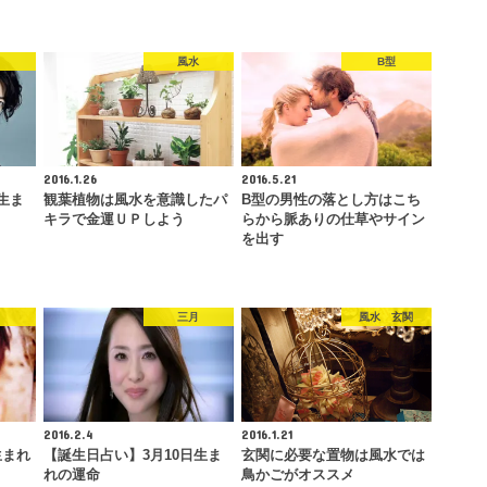
月
風水
B型
2016.1.26
2016.5.21
生ま
観葉植物は風水を意識したパ
B型の男性の落とし方はこち
キラで金運ＵＰしよう
らから脈ありの仕草やサイン
を出す
月
三月
風水 玄関
2016.2.4
2016.1.21
生まれ
【誕生日占い】3月10日生ま
玄関に必要な置物は風水では
れの運命
鳥かごがオススメ