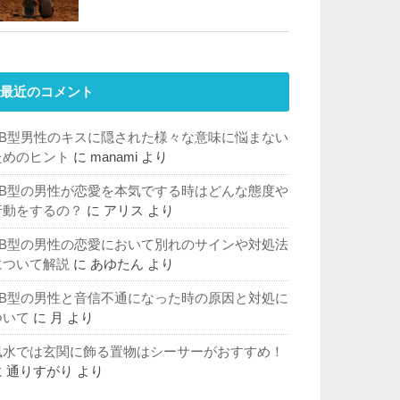
最近のコメント
AB型男性のキスに隠された様々な意味に悩まない
ためのヒント
に
manami
より
AB型の男性が恋愛を本気でする時はどんな態度や
行動をするの？
に
アリス
より
AB型の男性の恋愛において別れのサインや対処法
について解説
に
あゆたん
より
AB型の男性と音信不通になった時の原因と対処に
ついて
に
月
より
風水では玄関に飾る置物はシーサーがおすすめ！
に
通りすがり
より