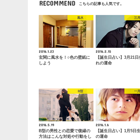
RECOMMEND
こちらの記事も人気です。
風水
三
2016.1.23
2016.2.15
玄関に風水を！○色の壁紙に
【誕生日占い】3月21日
しよう
れの運命
B型
一
2016.5.19
2016.1.6
B型の男性との恋愛で復縁の
【誕生日占い】1月5日
方法はこんな対処や行動をし
の運命