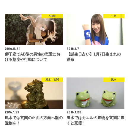
AB型
一月
2016.5.24
2016.1.7
獅子座でAB型の男性の恋愛にお
【誕生日占い】1月7日生まれの
ける態度や行動について
運命
風水 玄関
風水
2016.1.21
2016.1.22
風水では玄関の正面の方向へ龍の
風水ではカエルの置物を玄関に置
置物を！
くと完璧！