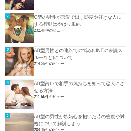
O型の男性が恋愛で出す態度や好きな人に
する行動はやはり単純
232.4k件のビュー
AB型男性との連絡での悩み(LINEの未読ス
ルーなど)について
214.3k件のビュー
AB型占いで相手の気持ちを知って恋人にさ
せる方法
211.5k件のビュー
AB型の男性が嫉妬心を抱いた時の態度や対
処について解説しよう
204.1k件のビュー