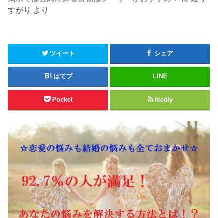
すがり
より
ツイート
シェア
はてブ
LINE
Pocket
feedly