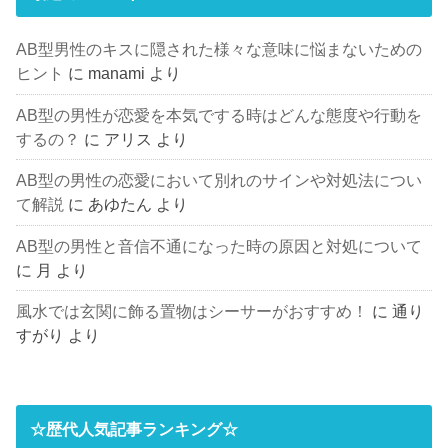
AB型男性のキスに隠された様々な意味に悩まないための
ヒント
に
manami
より
AB型の男性が恋愛を本気でする時はどんな態度や行動を
するの？
に
アリス
より
AB型の男性の恋愛において別れのサインや対処法につい
て解説
に
あゆたん
より
AB型の男性と音信不通になった時の原因と対処について
に
月
より
風水では玄関に飾る置物はシーサーがおすすめ！
に
通り
すがり
より
☆歴代人気記事ランキング☆