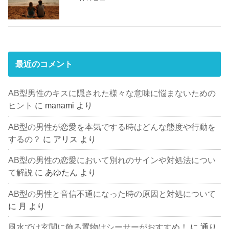
最近のコメント
AB型男性のキスに隠された様々な意味に悩まないための
ヒント
に
manami
より
AB型の男性が恋愛を本気でする時はどんな態度や行動を
するの？
に
アリス
より
AB型の男性の恋愛において別れのサインや対処法につい
て解説
に
あゆたん
より
AB型の男性と音信不通になった時の原因と対処について
に
月
より
風水では玄関に飾る置物はシーサーがおすすめ！
に
通り