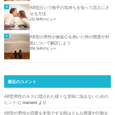
AB型占いで相手の気持ちを知って恋人にさ
せる方法
211.5k件のビュー
AB型の男性が嫉妬心を抱いた時の態度や対
処について解説しよう
204.1k件のビュー
最近のコメント
AB型男性のキスに隠された様々な意味に悩まないための
ヒント
に
manami
より
AB型の男性が恋愛を本気でする時はどんな態度や行動を