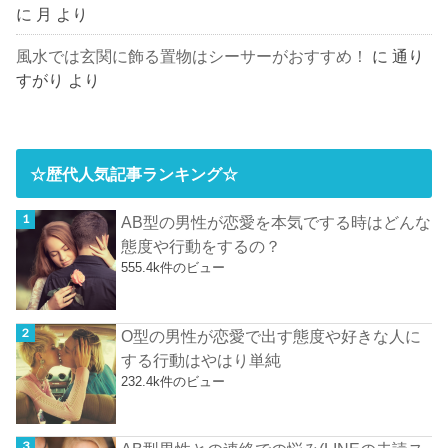
に
月
より
風水では玄関に飾る置物はシーサーがおすすめ！
に
通り
すがり
より
☆歴代人気記事ランキング☆
AB型の男性が恋愛を本気でする時はどんな
態度や行動をするの？
555.4k件のビュー
O型の男性が恋愛で出す態度や好きな人に
する行動はやはり単純
232.4k件のビュー