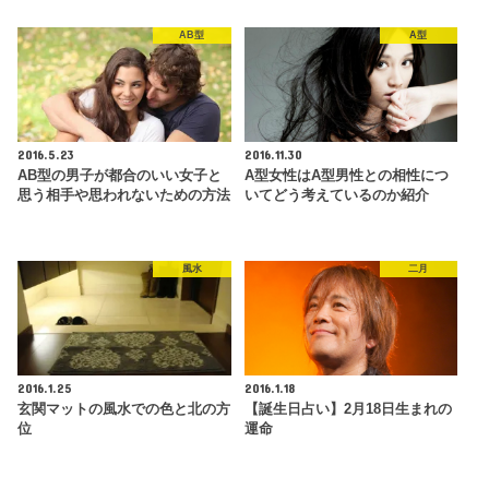
AB型
A型
2016.5.23
2016.11.30
AB型の男子が都合のいい女子と
A型女性はA型男性との相性につ
思う相手や思われないための方法
いてどう考えているのか紹介
風水
二月
2016.1.25
2016.1.18
玄関マットの風水での色と北の方
【誕生日占い】2月18日生まれの
位
運命