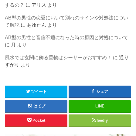
するの？
に
アリス
より
AB型の男性の恋愛において別れのサインや対処法につい
て解説
に
あゆたん
より
AB型の男性と音信不通になった時の原因と対処について
に
月
より
風水では玄関に飾る置物はシーサーがおすすめ！
に
通り
すがり
より
ツイート
シェア
はてブ
LINE
Pocket
feedly