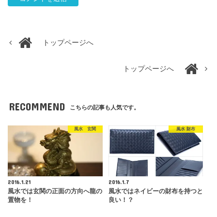
トップページへ
トップページへ
RECOMMEND
こちらの記事も人気です。
風水 玄関
風水 財布
2016.1.21
2016.1.7
風水では玄関の正面の方向へ龍の
風水ではネイビーの財布を持つと
置物を！
良い！？