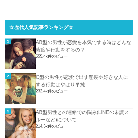
☆歴代人気記事ランキング☆
AB型の男性が恋愛を本気でする時はどんな
態度や行動をするの？
555.4k件のビュー
O型の男性が恋愛で出す態度や好きな人に
する行動はやはり単純
232.4k件のビュー
AB型男性との連絡での悩み(LINEの未読ス
ルーなど)について
214.3k件のビュー