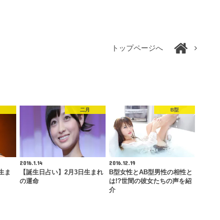
トップページへ
月
二月
B型
2016.1.14
2016.12.19
生ま
【誕生日占い】2月3日生まれ
B型女性とAB型男性の相性と
の運命
は!?世間の彼女たちの声を紹
介