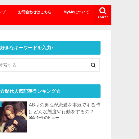
ップ
お問合わせはこちら
MyMeについて
search
好きなキーワードを入力♪
☆歴代人気記事ランキング☆
AB型の男性が恋愛を本気でする時
はどんな態度や行動をするの？
555.4k件のビュー