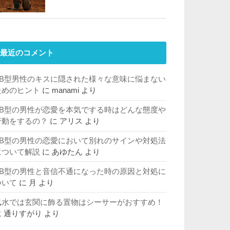
最近のコメント
AB型男性のキスに隠された様々な意味に悩まない
ためのヒント
に
manami
より
AB型の男性が恋愛を本気でする時はどんな態度や
行動をするの？
に
アリス
より
AB型の男性の恋愛において別れのサインや対処法
について解説
に
あゆたん
より
AB型の男性と音信不通になった時の原因と対処に
ついて
に
月
より
風水では玄関に飾る置物はシーサーがおすすめ！
に
通りすがり
より