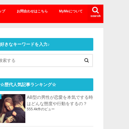
ップ
お問合わせはこちら
MyMeについて
search
好きなキーワードを入力♪
☆歴代人気記事ランキング☆
AB型の男性が恋愛を本気でする時
はどんな態度や行動をするの？
555.4k件のビュー