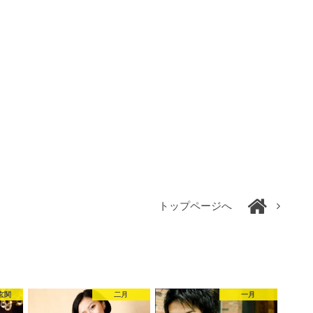
トップページへ
玄関
二月
一月