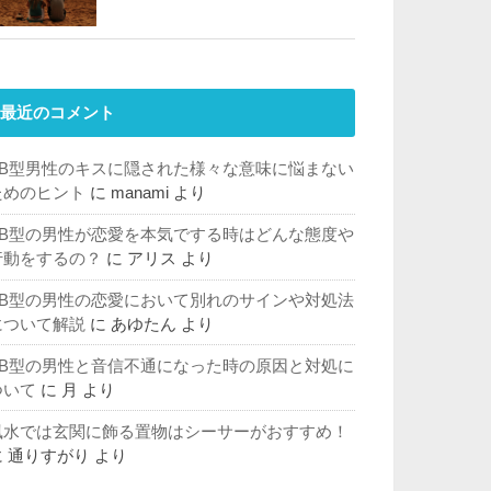
最近のコメント
AB型男性のキスに隠された様々な意味に悩まない
ためのヒント
に
manami
より
AB型の男性が恋愛を本気でする時はどんな態度や
行動をするの？
に
アリス
より
AB型の男性の恋愛において別れのサインや対処法
について解説
に
あゆたん
より
AB型の男性と音信不通になった時の原因と対処に
ついて
に
月
より
風水では玄関に飾る置物はシーサーがおすすめ！
に
通りすがり
より