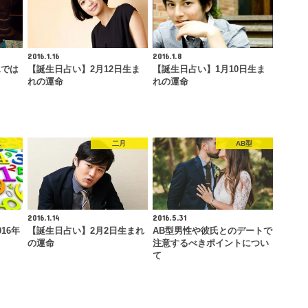
2016.1.16
2016.1.8
水では
【誕生日占い】2月12日生ま
【誕生日占い】1月10日生ま
れの運命
れの運命
水
二月
AB型
2016.1.14
2016.5.31
16年
【誕生日占い】2月2日生まれ
AB型男性や彼氏とのデートで
の運命
注意するべきポイントについ
て