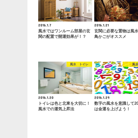
2016.1.7
2016.1.21
風水ではワンルーム部屋の玄
玄関に必要な置物は風
関の配置で開運効果が！？
鳥かごがオススメ
風水 トイレ
風
2016.1.20
2016.1.29
トイレは色と北東を大切に！
数字の風水を意識して20
風水での運気上昇法
は金運を上げよう！