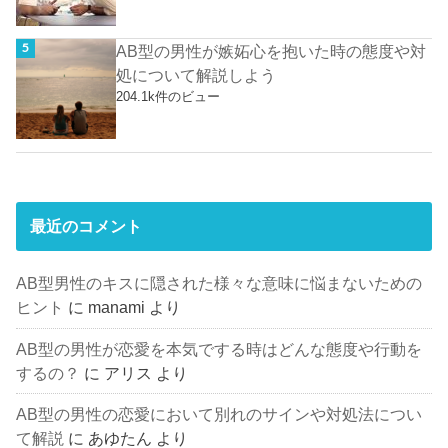
AB型の男性が嫉妬心を抱いた時の態度や対
処について解説しよう
204.1k件のビュー
最近のコメント
AB型男性のキスに隠された様々な意味に悩まないための
ヒント
に
manami
より
AB型の男性が恋愛を本気でする時はどんな態度や行動を
するの？
に
アリス
より
AB型の男性の恋愛において別れのサインや対処法につい
て解説
に
あゆたん
より