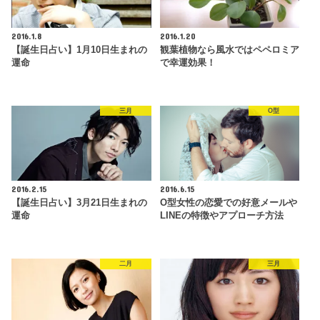
2016.1.8
2016.1.20
【誕生日占い】1月10日生まれの
観葉植物なら風水ではペペロミア
運命
で幸運効果！
三月
O型
2016.2.15
2016.6.15
【誕生日占い】3月21日生まれの
O型女性の恋愛での好意メールや
運命
LINEの特徴やアプローチ方法
二月
三月