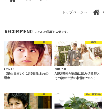
トップページへ
RECOMMEND
こちらの記事も人気です。
一月
AB型
2016.1.6
2016.7.11
【誕生日占い】1月5日生まれの
AB型男性が結婚に踏み切る時と
運命
その後の生活の特徴について
一月
風水 観葉植物