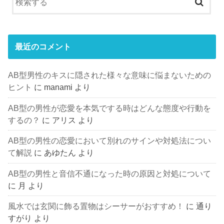
最近のコメント
AB型男性のキスに隠された様々な意味に悩まないための
ヒント
に
manami
より
AB型の男性が恋愛を本気でする時はどんな態度や行動を
するの？
に
アリス
より
AB型の男性の恋愛において別れのサインや対処法につい
て解説
に
あゆたん
より
AB型の男性と音信不通になった時の原因と対処について
に
月
より
風水では玄関に飾る置物はシーサーがおすすめ！
に
通り
すがり
より