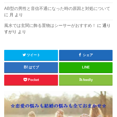
AB型の男性と音信不通になった時の原因と対処について
に
月
より
風水では玄関に飾る置物はシーサーがおすすめ！
に
通り
すがり
より
ツイート
シェア
はてブ
LINE
Pocket
feedly