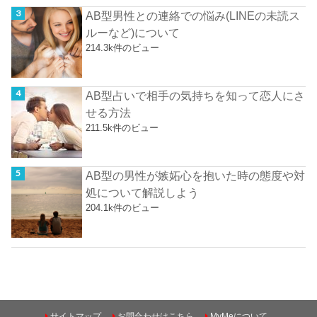
AB型男性との連絡での悩み(LINEの未読ス
ルーなど)について
214.3k件のビュー
AB型占いで相手の気持ちを知って恋人にさ
せる方法
211.5k件のビュー
AB型の男性が嫉妬心を抱いた時の態度や対
処について解説しよう
204.1k件のビュー
サイトマップ
お問合わせはこちら
MyMeについて