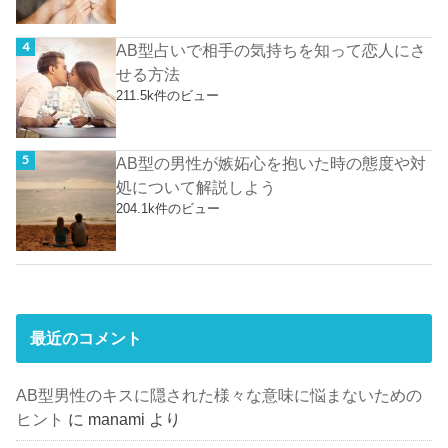
AB型占いで相手の気持ちを知って恋人にさ
せる方法
211.5k件のビュー
AB型の男性が嫉妬心を抱いた時の態度や対
処について解説しよう
204.1k件のビュー
最近のコメント
AB型男性のキスに隠された様々な意味に悩まないための
ヒント
に
manami
より