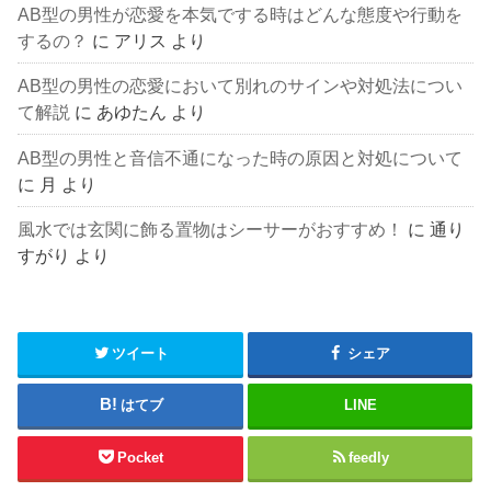
AB型の男性が恋愛を本気でする時はどんな態度や行動を
するの？
に
アリス
より
AB型の男性の恋愛において別れのサインや対処法につい
て解説
に
あゆたん
より
AB型の男性と音信不通になった時の原因と対処について
に
月
より
風水では玄関に飾る置物はシーサーがおすすめ！
に
通り
すがり
より
ツイート
シェア
はてブ
LINE
Pocket
feedly