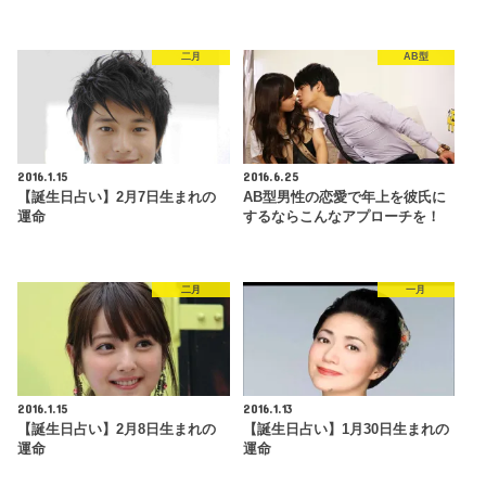
二月
AB型
2016.1.15
2016.6.25
【誕生日占い】2月7日生まれの
AB型男性の恋愛で年上を彼氏に
運命
するならこんなアプローチを！
二月
一月
2016.1.15
2016.1.13
【誕生日占い】2月8日生まれの
【誕生日占い】1月30日生まれの
運命
運命