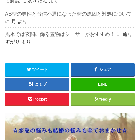
て解説
に
あゆたん
より
AB型の男性と音信不通になった時の原因と対処について
に
月
より
風水では玄関に飾る置物はシーサーがおすすめ！
に
通り
すがり
より
ツイート
シェア
はてブ
LINE
Pocket
feedly