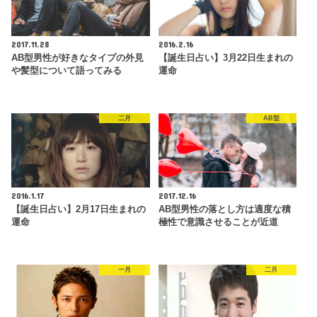
2017.11.28
2016.2.16
AB型男性が好きなタイプの外見
【誕生日占い】3月22日生まれの
や髪型について語ってみる
運命
二月
AB型
2016.1.17
2017.12.16
【誕生日占い】2月17日生まれの
AB型男性の落とし方は適度な積
運命
極性で意識させることが近道
一月
二月