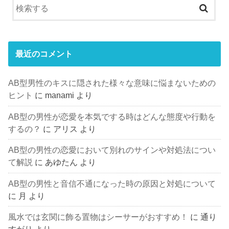
最近のコメント
AB型男性のキスに隠された様々な意味に悩まないための
ヒント
に
manami
より
AB型の男性が恋愛を本気でする時はどんな態度や行動を
するの？
に
アリス
より
AB型の男性の恋愛において別れのサインや対処法につい
て解説
に
あゆたん
より
AB型の男性と音信不通になった時の原因と対処について
に
月
より
風水では玄関に飾る置物はシーサーがおすすめ！
に
通り