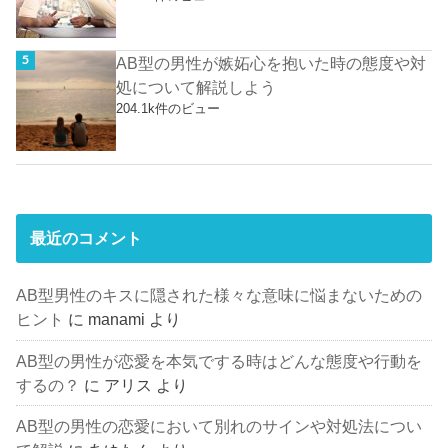
AB型の男性が嫉妬心を抱いた時の態度や対
処について解説しよう
204.1k件のビュー
最近のコメント
AB型男性のキスに隠された様々な意味に悩まないための
ヒント
に
manami
より
AB型の男性が恋愛を本気でする時はどんな態度や行動を
するの？
に
アリス
より
AB型の男性の恋愛において別れのサインや対処法につい