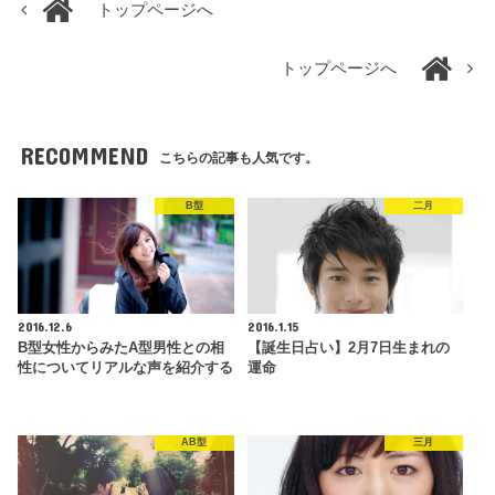
トップページへ
トップページへ
RECOMMEND
こちらの記事も人気です。
B型
二月
2016.12.6
2016.1.15
B型女性からみたA型男性との相
【誕生日占い】2月7日生まれの
性についてリアルな声を紹介する
運命
AB型
三月