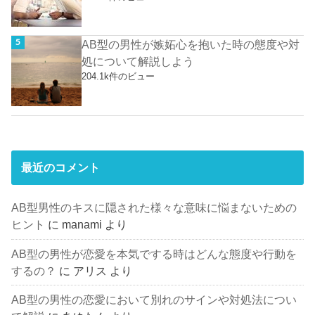
AB型の男性が嫉妬心を抱いた時の態度や対
処について解説しよう
204.1k件のビュー
最近のコメント
AB型男性のキスに隠された様々な意味に悩まないための
ヒント
に
manami
より
AB型の男性が恋愛を本気でする時はどんな態度や行動を
するの？
に
アリス
より
AB型の男性の恋愛において別れのサインや対処法につい