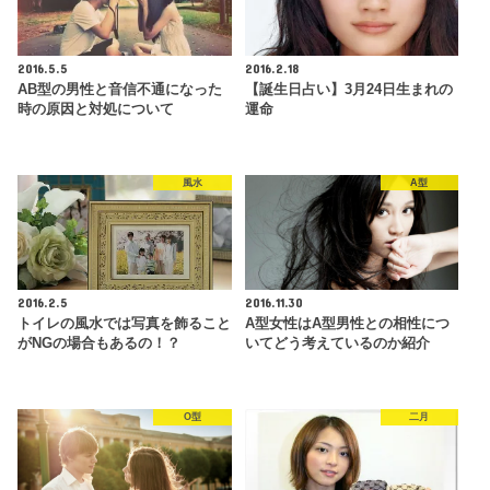
2016.5.5
2016.2.18
AB型の男性と音信不通になった
【誕生日占い】3月24日生まれの
時の原因と対処について
運命
風水
A型
2016.2.5
2016.11.30
トイレの風水では写真を飾ること
A型女性はA型男性との相性につ
がNGの場合もあるの！？
いてどう考えているのか紹介
O型
二月