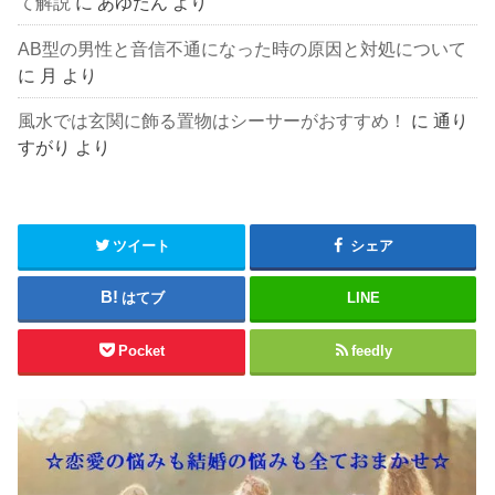
て解説
に
あゆたん
より
AB型の男性と音信不通になった時の原因と対処について
に
月
より
風水では玄関に飾る置物はシーサーがおすすめ！
に
通り
すがり
より
ツイート
シェア
はてブ
LINE
Pocket
feedly