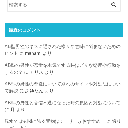
最近のコメント
AB型男性のキスに隠された様々な意味に悩まないための
ヒント
に
manami
より
AB型の男性が恋愛を本気でする時はどんな態度や行動を
するの？
に
アリス
より
AB型の男性の恋愛において別れのサインや対処法につい
て解説
に
あゆたん
より
AB型の男性と音信不通になった時の原因と対処について
に
月
より
風水では玄関に飾る置物はシーサーがおすすめ！
に
通り