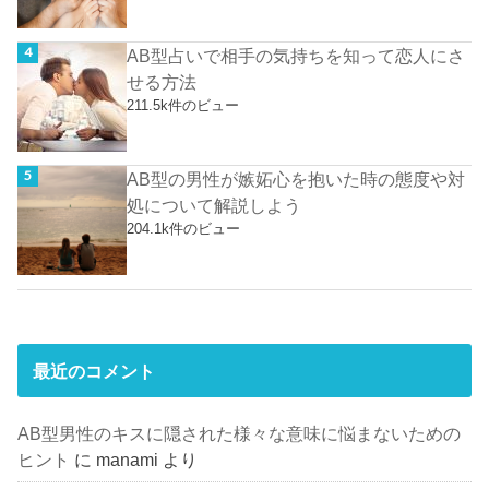
AB型占いで相手の気持ちを知って恋人にさ
せる方法
211.5k件のビュー
AB型の男性が嫉妬心を抱いた時の態度や対
処について解説しよう
204.1k件のビュー
最近のコメント
AB型男性のキスに隠された様々な意味に悩まないための
ヒント
に
manami
より