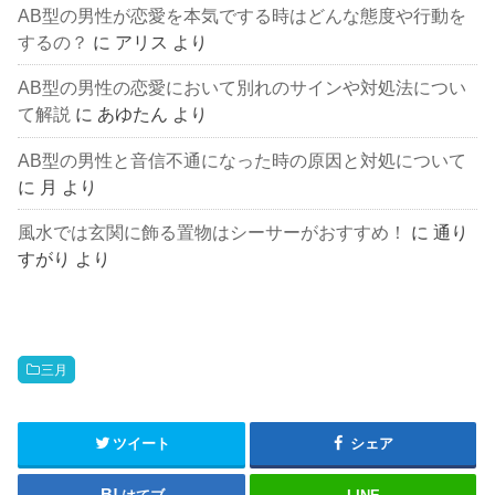
AB型の男性が恋愛を本気でする時はどんな態度や行動を
するの？
に
アリス
より
AB型の男性の恋愛において別れのサインや対処法につい
て解説
に
あゆたん
より
AB型の男性と音信不通になった時の原因と対処について
に
月
より
風水では玄関に飾る置物はシーサーがおすすめ！
に
通り
すがり
より
三月
ツイート
シェア