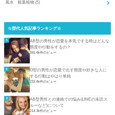
風水 観葉植物
(5)
☆歴代人気記事ランキング☆
AB型の男性が恋愛を本気でする時はどんな
態度や行動をするの？
555.4k件のビュー
O型の男性が恋愛で出す態度や好きな人に
する行動はやはり単純
232.4k件のビュー
AB型男性との連絡での悩み(LINEの未読ス
ルーなど)について
214.3k件のビュー