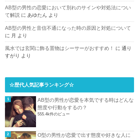
AB型の男性の恋愛において別れのサインや対処法につい
て解説
に
あゆたん
より
AB型の男性と音信不通になった時の原因と対処について
に
月
より
風水では玄関に飾る置物はシーサーがおすすめ！
に
通り
すがり
より
☆歴代人気記事ランキング☆
AB型の男性が恋愛を本気でする時はどんな
態度や行動をするの？
555.4k件のビュー
O型の男性が恋愛で出す態度や好きな人に