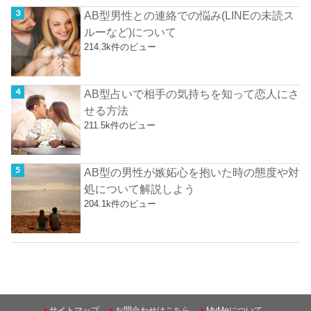
AB型男性との連絡での悩み(LINEの未読ス
ルーなど)について
214.3k件のビュー
AB型占いで相手の気持ちを知って恋人にさ
せる方法
211.5k件のビュー
AB型の男性が嫉妬心を抱いた時の態度や対
処について解説しよう
204.1k件のビュー
サイトマップ
お問合わせはこちら
MyMeについて