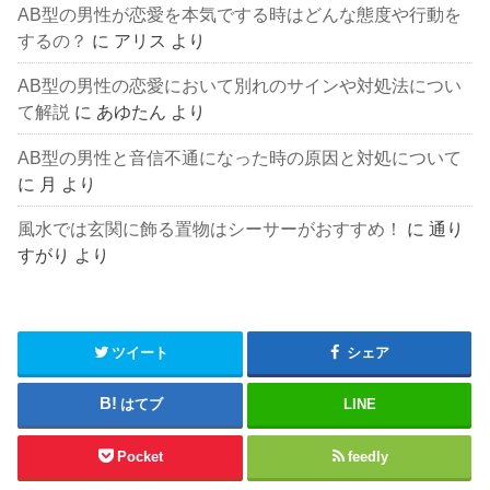
AB型の男性が恋愛を本気でする時はどんな態度や行動を
するの？
に
アリス
より
AB型の男性の恋愛において別れのサインや対処法につい
て解説
に
あゆたん
より
AB型の男性と音信不通になった時の原因と対処について
に
月
より
風水では玄関に飾る置物はシーサーがおすすめ！
に
通り
すがり
より
ツイート
シェア
はてブ
LINE
Pocket
feedly