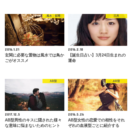
風水 玄関
三月
2016.1.21
2016.2.18
玄関に必要な置物は風水では鳥か
【誕生日占い】3月24日生まれの
ごがオススメ
運命
AB型
AB型
2017.12.5
2016.5.26
AB型男性のキスに隠された様々
AB型女性の恋愛での相性をそれ
な意味に悩まないためのヒント
ぞれの血液型ごとに紹介する