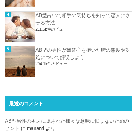
AB型占いで相手の気持ちを知って恋人にさ
せる方法
211.5k件のビュー
AB型の男性が嫉妬心を抱いた時の態度や対
処について解説しよう
204.1k件のビュー
最近のコメント
AB型男性のキスに隠された様々な意味に悩まないための
ヒント
に
manami
より