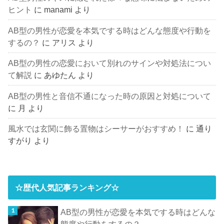
ヒント
に
manami
より
AB型の男性が恋愛を本気でする時はどんな態度や行動を
するの？
に
アリス
より
AB型の男性の恋愛において別れのサインや対処法につい
て解説
に
あゆたん
より
AB型の男性と音信不通になった時の原因と対処について
に
月
より
風水では玄関に飾る置物はシーサーがおすすめ！
に
通り
すがり
より
☆歴代人気記事ランキング☆
AB型の男性が恋愛を本気でする時はどんな
態度や行動をするの？