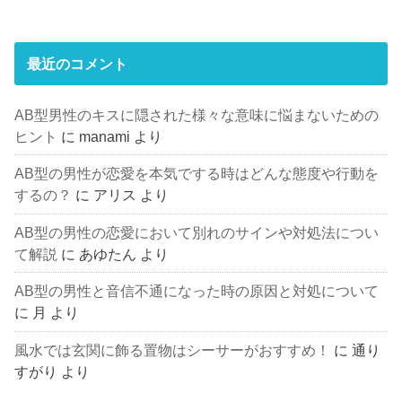
最近のコメント
AB型男性のキスに隠された様々な意味に悩まないための
ヒント
に
manami
より
AB型の男性が恋愛を本気でする時はどんな態度や行動を
するの？
に
アリス
より
AB型の男性の恋愛において別れのサインや対処法につい
て解説
に
あゆたん
より
AB型の男性と音信不通になった時の原因と対処について
に
月
より
風水では玄関に飾る置物はシーサーがおすすめ！
に
通り
すがり
より