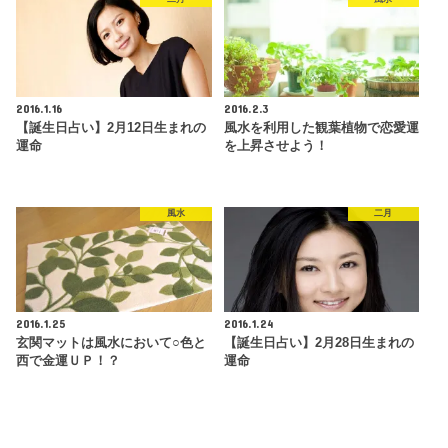
2016.1.16
2016.2.3
【誕生日占い】2月12日生まれの
風水を利用した観葉植物で恋愛運
運命
を上昇させよう！
風水
二月
2016.1.25
2016.1.24
玄関マットは風水において○色と
【誕生日占い】2月28日生まれの
西で金運ＵＰ！？
運命