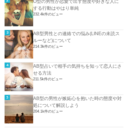
O型の男性が恋愛で出す態度や好きな人に
する行動はやはり単純
232.4k件のビュー
AB型男性との連絡での悩み(LINEの未読ス
ルーなど)について
214.3k件のビュー
AB型占いで相手の気持ちを知って恋人にさ
せる方法
211.5k件のビュー
AB型の男性が嫉妬心を抱いた時の態度や対
処について解説しよう
204.1k件のビュー