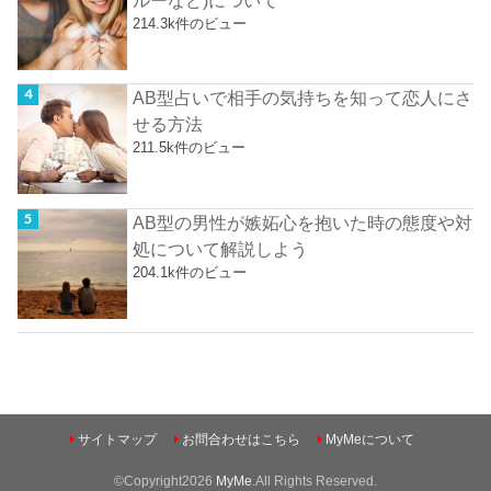
ルーなど)について
214.3k件のビュー
AB型占いで相手の気持ちを知って恋人にさ
せる方法
211.5k件のビュー
AB型の男性が嫉妬心を抱いた時の態度や対
処について解説しよう
204.1k件のビュー
サイトマップ
お問合わせはこちら
MyMeについて
©Copyright2026
MyMe
.All Rights Reserved.