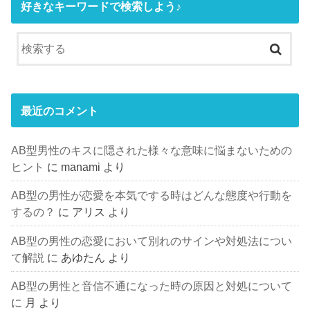
好きなキーワードで検索しよう♪
最近のコメント
AB型男性のキスに隠された様々な意味に悩まないための
ヒント
に
manami
より
AB型の男性が恋愛を本気でする時はどんな態度や行動を
するの？
に
アリス
より
AB型の男性の恋愛において別れのサインや対処法につい
て解説
に
あゆたん
より
AB型の男性と音信不通になった時の原因と対処について
に
月
より