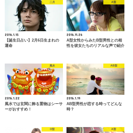
二月
A型
2016.1.15
2016.11.26
【誕生日占い】2月6日生まれの
A型女性からみたB型男性との相
運命
性を彼女たちのリアルな声で紹介
風水
AB型
2016.1.22
2016.1.19
風水では玄関に飾る置物はシーサ
AB型男性が恋する時ってどんな
ーがおすすめ！
時？
O型
A型