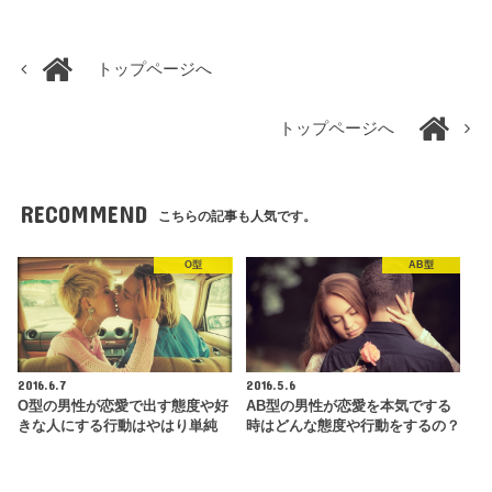
トップページへ
トップページへ
RECOMMEND
こちらの記事も人気です。
O型
AB型
2016.6.7
2016.5.6
O型の男性が恋愛で出す態度や好
AB型の男性が恋愛を本気でする
きな人にする行動はやはり単純
時はどんな態度や行動をするの？