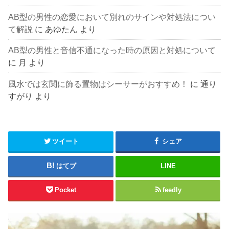
AB型の男性の恋愛において別れのサインや対処法につい
て解説
に
あゆたん
より
AB型の男性と音信不通になった時の原因と対処について
に
月
より
風水では玄関に飾る置物はシーサーがおすすめ！
に
通り
すがり
より
ツイート
シェア
はてブ
LINE
Pocket
feedly