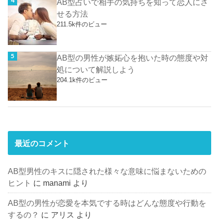
AB型占いで相手の気持ちを知って恋人にさ
せる方法
211.5k件のビュー
AB型の男性が嫉妬心を抱いた時の態度や対
処について解説しよう
204.1k件のビュー
最近のコメント
AB型男性のキスに隠された様々な意味に悩まないための
ヒント
に
manami
より
AB型の男性が恋愛を本気でする時はどんな態度や行動を
するの？
に
アリス
より