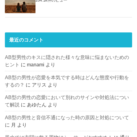
204.1k件のビュー
最近のコメント
AB型男性のキスに隠された様々な意味に悩まないための
ヒント
に
manami
より
AB型の男性が恋愛を本気でする時はどんな態度や行動を
するの？
に
アリス
より
AB型の男性の恋愛において別れのサインや対処法につい
て解説
に
あゆたん
より
AB型の男性と音信不通になった時の原因と対処について
に
月
より