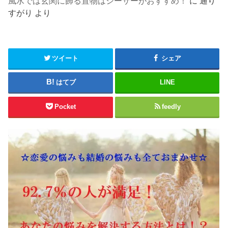
風水では玄関に飾る置物はシーサーがおすすめ！
に
通り
すがり
より
ツイート
シェア
はてブ
LINE
Pocket
feedly