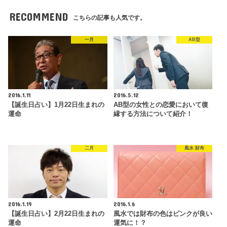
RECOMMEND
こちらの記事も人気です。
一月
AB型
2016.1.11
2016.5.12
【誕生日占い】1月22日生まれの
AB型の女性との恋愛において復
運命
縁する方法について紹介！
二月
風水 財布
2016.1.19
2016.1.6
【誕生日占い】2月22日生まれの
風水では財布の色はピンクが良い
運命
運気に！？