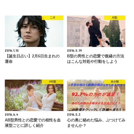
二月
B型
2016.1.15
2016.5.19
【誕生日占い】2月6日生まれの
B型の男性との恋愛で復縁の方法
運命
はこんな対処や行動をしよう
AB型
未分類
2016.6.4
2016.5.3
AB型男性との恋愛での相性を血
心の奥に秘めた悩み、ぶつけてみ
液型ごとに詳しく紹介
ませんか？