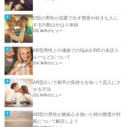
O型の男性が恋愛で出す態度や好きな人に
する行動はやはり単純
232.4k件のビュー
AB型男性との連絡での悩み(LINEの未読ス
ルーなど)について
214.3k件のビュー
AB型占いで相手の気持ちを知って恋人にさ
せる方法
211.5k件のビュー
AB型の男性が嫉妬心を抱いた時の態度や対
処について解説しよう