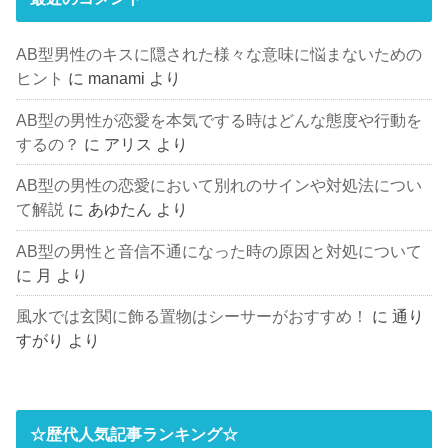
AB型男性のキスに隠された様々な意味に悩まないための
ヒント
に
manami
より
AB型の男性が恋愛を本気でする時はどんな態度や行動を
するの？
に
アリス
より
AB型の男性の恋愛において別れのサインや対処法につい
て解説
に
あゆたん
より
AB型の男性と音信不通になった時の原因と対処について
に
月
より
風水では玄関に飾る置物はシーサーがおすすめ！
に
通り
すがり
より
☆歴代人気記事ランキング☆