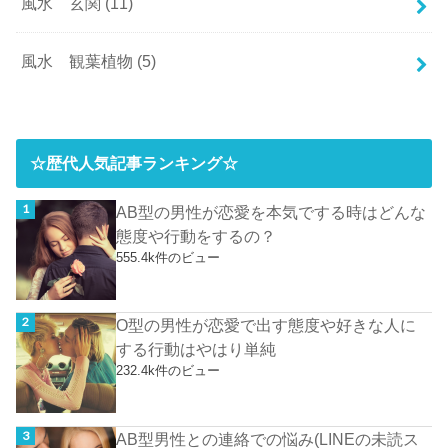
風水 玄関
(11)
風水 観葉植物
(5)
☆歴代人気記事ランキング☆
AB型の男性が恋愛を本気でする時はどんな
態度や行動をするの？
555.4k件のビュー
O型の男性が恋愛で出す態度や好きな人に
する行動はやはり単純
232.4k件のビュー
AB型男性との連絡での悩み(LINEの未読ス