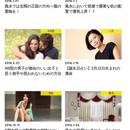
2016.1.21
2016.1.7
風水では玄関の正面の方向へ龍の
風水において部屋で重要な机の配
置物を！
置で運気上昇！？
AB型
二月
2016.5.23
2016.1.16
AB型の男子が都合のいい女子と
【誕生日占い】2月12日生まれの
思う相手や思われないための方法
運命
B型
風水
2016.12.11
2016.1.26