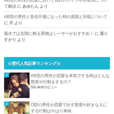
て解説
に
あゆたん
より
AB型の男性と音信不通になった時の原因と対処について
に
月
より
風水では玄関に飾る置物はシーサーがおすすめ！
に
通り
すがり
より
☆歴代人気記事ランキング☆
AB型の男性が恋愛を本気でする時はどんな
態度や行動をするの？
555.4k件のビュー
O型の男性が恋愛で出す態度や好きな人に
する行動はやはり単純