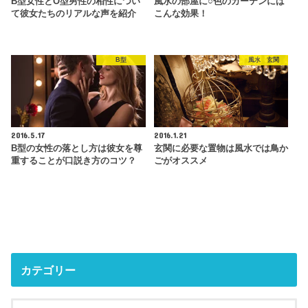
B型女性とO型男性の相性につい
風水の部屋に○色のカーテンには
て彼女たちのリアルな声を紹介
こんな効果！
B型
風水 玄関
2016.5.17
2016.1.21
B型の女性の落とし方は彼女を尊
玄関に必要な置物は風水では鳥か
重することが口説き方のコツ？
ごがオススメ
カテゴリー