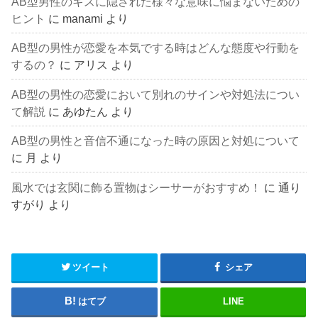
AB型男性のキスに隠された様々な意味に悩まないための
ヒント
に
manami
より
AB型の男性が恋愛を本気でする時はどんな態度や行動を
するの？
に
アリス
より
AB型の男性の恋愛において別れのサインや対処法につい
て解説
に
あゆたん
より
AB型の男性と音信不通になった時の原因と対処について
に
月
より
風水では玄関に飾る置物はシーサーがおすすめ！
に
通り
すがり
より
ツイート
シェア
はてブ
LINE