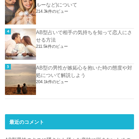
ルーなど)について
214.3k件のビュー
AB型占いで相手の気持ちを知って恋人にさ
せる方法
211.5k件のビュー
AB型の男性が嫉妬心を抱いた時の態度や対
処について解説しよう
204.1k件のビュー
最近のコメント