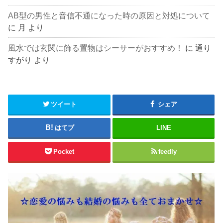
AB型の男性と音信不通になった時の原因と対処について
に
月
より
風水では玄関に飾る置物はシーサーがおすすめ！
に
通り
すがり
より
ツイート
シェア
はてブ
LINE
Pocket
feedly