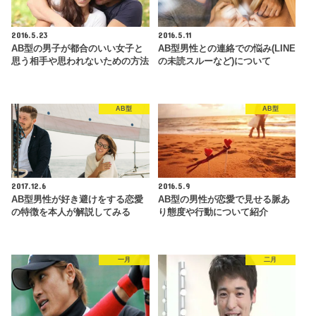
2016.5.23
2016.5.11
AB型の男子が都合のいい女子と
AB型男性との連絡での悩み(LINE
思う相手や思われないための方法
の未読スルーなど)について
AB型
AB型
2017.12.6
2016.5.9
AB型男性が好き避けをする恋愛
AB型の男性が恋愛で見せる脈あ
の特徴を本人が解説してみる
り態度や行動について紹介
一月
二月