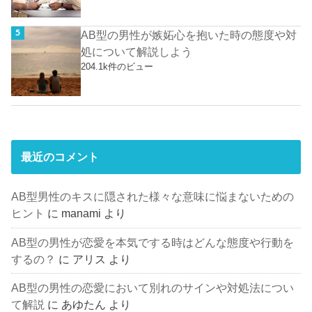
AB型の男性が嫉妬心を抱いた時の態度や対
処について解説しよう
204.1k件のビュー
最近のコメント
AB型男性のキスに隠された様々な意味に悩まないための
ヒント
に
manami
より
AB型の男性が恋愛を本気でする時はどんな態度や行動を
するの？
に
アリス
より
AB型の男性の恋愛において別れのサインや対処法につい
て解説
に
あゆたん
より