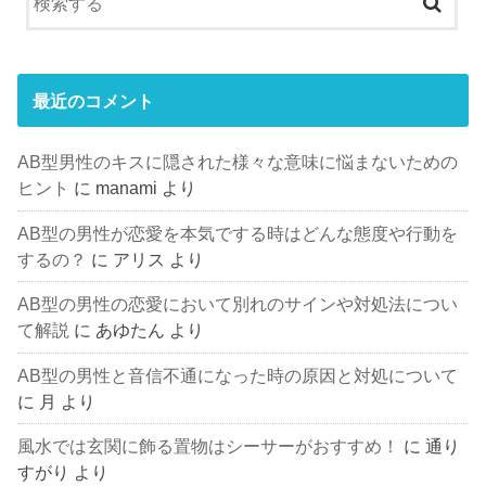
最近のコメント
AB型男性のキスに隠された様々な意味に悩まないための
ヒント
に
manami
より
AB型の男性が恋愛を本気でする時はどんな態度や行動を
するの？
に
アリス
より
AB型の男性の恋愛において別れのサインや対処法につい
て解説
に
あゆたん
より
AB型の男性と音信不通になった時の原因と対処について
に
月
より
風水では玄関に飾る置物はシーサーがおすすめ！
に
通り
すがり
より