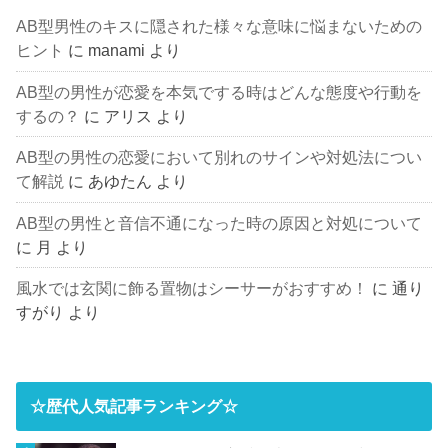
AB型男性のキスに隠された様々な意味に悩まないための
ヒント
に
manami
より
AB型の男性が恋愛を本気でする時はどんな態度や行動を
するの？
に
アリス
より
AB型の男性の恋愛において別れのサインや対処法につい
て解説
に
あゆたん
より
AB型の男性と音信不通になった時の原因と対処について
に
月
より
風水では玄関に飾る置物はシーサーがおすすめ！
に
通り
すがり
より
☆歴代人気記事ランキング☆