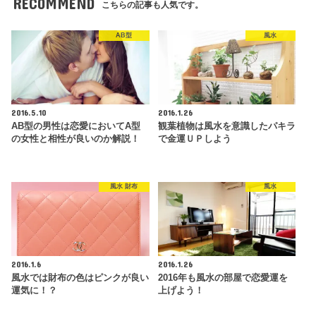
RECOMMEND
こちらの記事も人気です。
AB型
風水
2016.5.10
2016.1.26
AB型の男性は恋愛においてA型
観葉植物は風水を意識したパキラ
の女性と相性が良いのか解説！
で金運ＵＰしよう
風水 財布
風水
2016.1.6
2016.1.26
風水では財布の色はピンクが良い
2016年も風水の部屋で恋愛運を
運気に！？
上げよう！