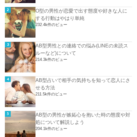
O型の男性が恋愛で出す態度や好きな人に
する行動はやはり単純
232.4k件のビュー
AB型男性との連絡での悩み(LINEの未読ス
ルーなど)について
214.3k件のビュー
AB型占いで相手の気持ちを知って恋人にさ
せる方法
211.5k件のビュー
AB型の男性が嫉妬心を抱いた時の態度や対
処について解説しよう
204.1k件のビュー