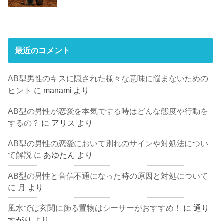
最近のコメント
AB型男性のキスに隠された様々な意味に悩まないための
ヒント
に
manami
より
AB型の男性が恋愛を本気でする時はどんな態度や行動を
するの？
に
アリス
より
AB型の男性の恋愛において別れのサインや対処法につい
て解説
に
あゆたん
より
AB型の男性と音信不通になった時の原因と対処について
に
月
より
風水では玄関に飾る置物はシーサーがおすすめ！
に
通り
すがり
より