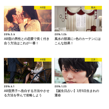
AB型
風水
2016.5.6
2016.1.26
AB型の男性との恋愛で長く付き
風水の部屋に○色のカーテンには
合う方法はこれが一番！
こんな効果！
AB型
三月
2016.6.1
2016.1.25
AB型男子へ告白する方法やさせ
【誕生日占い】3月5日生まれの
る方法を学んで攻略しよう
運命