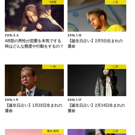
AB型
二月
2016.5.6
2016.1.15
AB型の男性が恋愛を本気でする
【誕生日占い】2月5日生まれの
時はどんな態度や行動をするの？
運命
一月
二月
2016.1.11
2016.1.17
【誕生日占い】1月22日生まれの
【誕生日占い】2月14日生まれの
運命
運命
風水 財布
二月