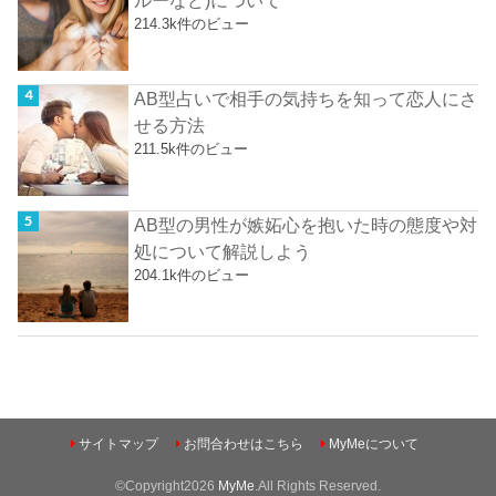
ルーなど)について
214.3k件のビュー
AB型占いで相手の気持ちを知って恋人にさ
せる方法
211.5k件のビュー
AB型の男性が嫉妬心を抱いた時の態度や対
処について解説しよう
204.1k件のビュー
サイトマップ
お問合わせはこちら
MyMeについて
©Copyright2026
MyMe
.All Rights Reserved.