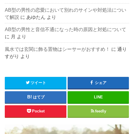
AB型の男性の恋愛において別れのサインや対処法につい
て解説
に
あゆたん
より
AB型の男性と音信不通になった時の原因と対処について
に
月
より
風水では玄関に飾る置物はシーサーがおすすめ！
に
通り
すがり
より
ツイート
シェア
はてブ
LINE
Pocket
feedly