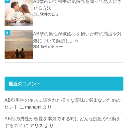
AB型占いで相手の気持ちを知って恋人にさ
せる方法
211.5k件のビュー
AB型の男性が嫉妬心を抱いた時の態度や対
処について解説しよう
204.1k件のビュー
最近のコメント
AB型男性のキスに隠された様々な意味に悩まないための
ヒント
に
manami
より
AB型の男性が恋愛を本気でする時はどんな態度や行動を
するの？
に
アリス
より