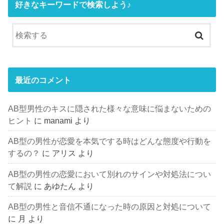
好きなキーワードで検索しよう♪
最近のコメント
AB型男性のキスに隠された様々な意味に悩まないための
ヒント
に
manami
より
AB型の男性が恋愛を本気でする時はどんな態度や行動を
するの？
に
アリス
より
AB型の男性の恋愛において別れのサインや対処法につい
て解説
に
あゆたん
より
AB型の男性と音信不通になった時の原因と対処について
に
月
より