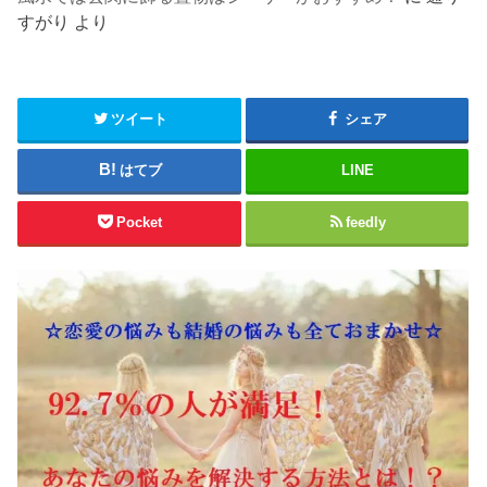
すがり
より
ツイート
シェア
はてブ
LINE
Pocket
feedly