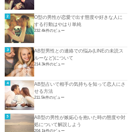
O型の男性が恋愛で出す態度や好きな人に
する行動はやはり単純
232.4k件のビュー
AB型男性との連絡での悩み(LINEの未読ス
ルーなど)について
214.3k件のビュー
AB型占いで相手の気持ちを知って恋人にさ
せる方法
211.5k件のビュー
AB型の男性が嫉妬心を抱いた時の態度や対
処について解説しよう
204.1k件のビュー