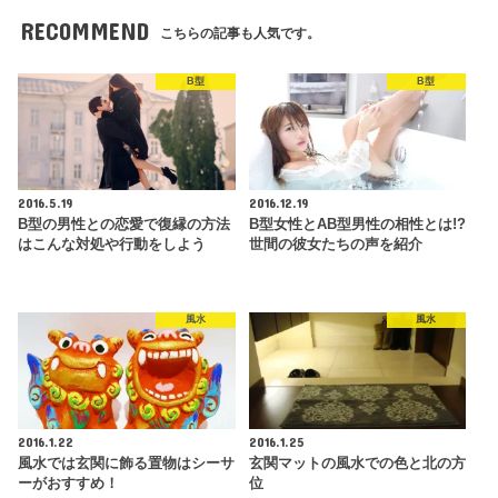
RECOMMEND
こちらの記事も人気です。
B型
B型
2016.5.19
2016.12.19
B型の男性との恋愛で復縁の方法
B型女性とAB型男性の相性とは!?
はこんな対処や行動をしよう
世間の彼女たちの声を紹介
風水
風水
2016.1.22
2016.1.25
風水では玄関に飾る置物はシーサ
玄関マットの風水での色と北の方
ーがおすすめ！
位