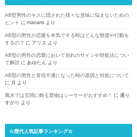
AB型男性のキスに隠された様々な意味に悩まないための
ヒント
に
manami
より
AB型の男性が恋愛を本気でする時はどんな態度や行動を
するの？
に
アリス
より
AB型の男性の恋愛において別れのサインや対処法につい
て解説
に
あゆたん
より
AB型の男性と音信不通になった時の原因と対処について
に
月
より
風水では玄関に飾る置物はシーサーがおすすめ！
に
通り
すがり
より
☆歴代人気記事ランキング☆