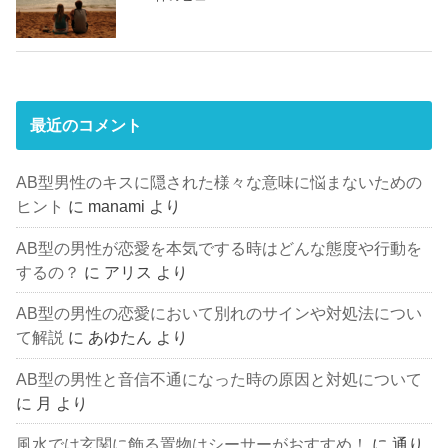
最近のコメント
AB型男性のキスに隠された様々な意味に悩まないための
ヒント
に
manami
より
AB型の男性が恋愛を本気でする時はどんな態度や行動を
するの？
に
アリス
より
AB型の男性の恋愛において別れのサインや対処法につい
て解説
に
あゆたん
より
AB型の男性と音信不通になった時の原因と対処について
に
月
より
風水では玄関に飾る置物はシーサーがおすすめ！
に
通り