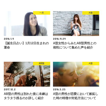
一月
A型
2016.1.9
2016.11.29
【誕生日占い】1月12日生まれの
A型女性からみたAB型男性との
運命
相性について集めた声を紹介
AB型
A型
2017.12.2
2016.5.25
AB型の男性は別れた後に未練は
A型の男性が恋愛において嫉妬し
タラタラ残るのか詳しく紹介
た時の特徴や対処方法について