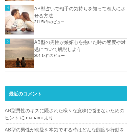
AB型占いで相手の気持ちを知って恋人にさ
せる方法
211.5k件のビュー
AB型の男性が嫉妬心を抱いた時の態度や対
処について解説しよう
204.1k件のビュー
最近のコメント
AB型男性のキスに隠された様々な意味に悩まないための
ヒント
に
manami
より
AB型の男性が恋愛を本気でする時はどんな態度や行動を