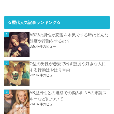
☆歴代人気記事ランキング☆
AB型の男性が恋愛を本気でする時はどんな
態度や行動をするの？
555.4k件のビュー
O型の男性が恋愛で出す態度や好きな人に
する行動はやはり単純
232.4k件のビュー
AB型男性との連絡での悩み(LINEの未読ス
ルーなど)について
214.3k件のビュー