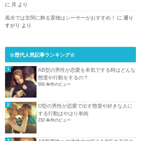
に
月
より
風水では玄関に飾る置物はシーサーがおすすめ！
に
通り
すがり
より
☆歴代人気記事ランキング☆
AB型の男性が恋愛を本気でする時はどんな
態度や行動をするの？
555.4k件のビュー
O型の男性が恋愛で出す態度や好きな人に
する行動はやはり単純
232.4k件のビュー