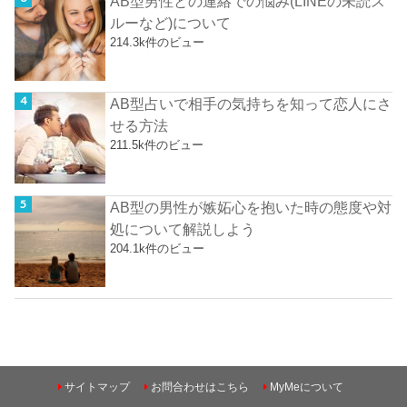
AB型男性との連絡での悩み(LINEの未読ス
ルーなど)について
214.3k件のビュー
AB型占いで相手の気持ちを知って恋人にさ
せる方法
211.5k件のビュー
AB型の男性が嫉妬心を抱いた時の態度や対
処について解説しよう
204.1k件のビュー
サイトマップ
お問合わせはこちら
MyMeについて