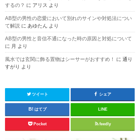
するの？
に
アリス
より
AB型の男性の恋愛において別れのサインや対処法につい
て解説
に
あゆたん
より
AB型の男性と音信不通になった時の原因と対処について
に
月
より
風水では玄関に飾る置物はシーサーがおすすめ！
に
通り
すがり
より
ツイート
シェア
はてブ
LINE
Pocket
feedly