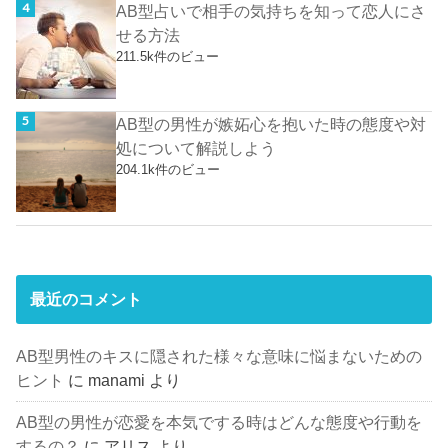
AB型占いで相手の気持ちを知って恋人にさ
せる方法
211.5k件のビュー
AB型の男性が嫉妬心を抱いた時の態度や対
処について解説しよう
204.1k件のビュー
最近のコメント
AB型男性のキスに隠された様々な意味に悩まないための
ヒント
に
manami
より
AB型の男性が恋愛を本気でする時はどんな態度や行動を
するの？
に
アリス
より