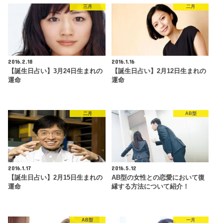
三月
二月
2016.2.18
2016.1.16
【誕生日占い】3月24日生まれの
【誕生日占い】2月12日生まれの
運命
運命
二月
AB型
2016.1.17
2016.5.12
【誕生日占い】2月15日生まれの
AB型の女性との恋愛において復
運命
縁する方法について紹介！
AB型
一月