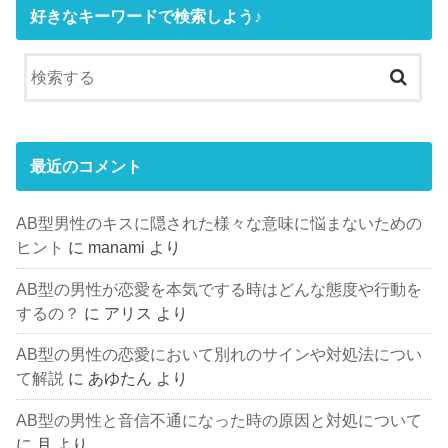
好きなキーワードで検索しよう♪
最近のコメント
AB型男性のキスに隠された様々な意味に悩まないための
ヒント
に
manami
より
AB型の男性が恋愛を本気でする時はどんな態度や行動を
するの？
に
アリス
より
AB型の男性の恋愛において別れのサインや対処法につい
て解説
に
あゆたん
より
AB型の男性と音信不通になった時の原因と対処について
に
月
より