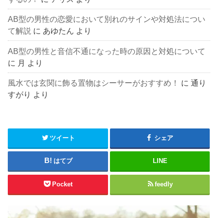
AB型の男性の恋愛において別れのサインや対処法につい
て解説
に
あゆたん
より
AB型の男性と音信不通になった時の原因と対処について
に
月
より
風水では玄関に飾る置物はシーサーがおすすめ！
に
通り
すがり
より
ツイート
シェア
はてブ
LINE
Pocket
feedly