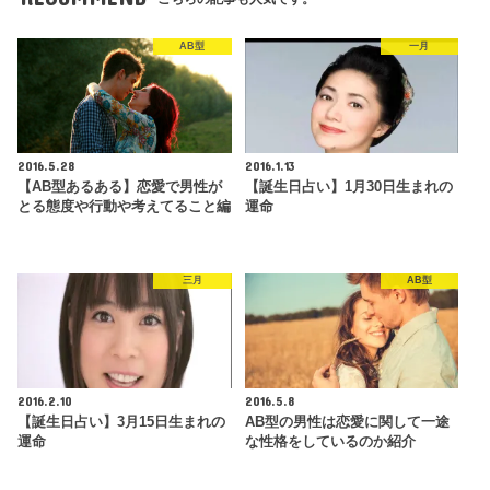
AB型
一月
2016.5.28
2016.1.13
【AB型あるある】恋愛で男性が
【誕生日占い】1月30日生まれの
とる態度や行動や考えてること編
運命
三月
AB型
2016.2.10
2016.5.8
【誕生日占い】3月15日生まれの
AB型の男性は恋愛に関して一途
運命
な性格をしているのか紹介