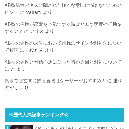
AB型男性のキスに隠された様々な意味に悩まないための
ヒント
に
manami
より
AB型の男性が恋愛を本気でする時はどんな態度や行動を
するの？
に
アリス
より
AB型の男性の恋愛において別れのサインや対処法につい
て解説
に
あゆたん
より
AB型の男性と音信不通になった時の原因と対処について
に
月
より
風水では玄関に飾る置物はシーサーがおすすめ！
に
通り
すがり
より
☆歴代人気記事ランキング☆
AB型の男性が恋愛を本気でする時はどんな