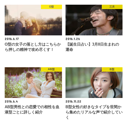
O型
三月
2016.6.17
2016.1.26
O型の女子の落とし方はこちらか
【誕生日占い】3月8日生まれの
ら押しの精神で攻め尽くす！
運命
AB型
B型
2016.6.4
2016.11.22
AB型男性との恋愛での相性を血
B型女性の好きなタイプを世間か
液型ごとに詳しく紹介
ら集めたリアルな声で紹介してい
く