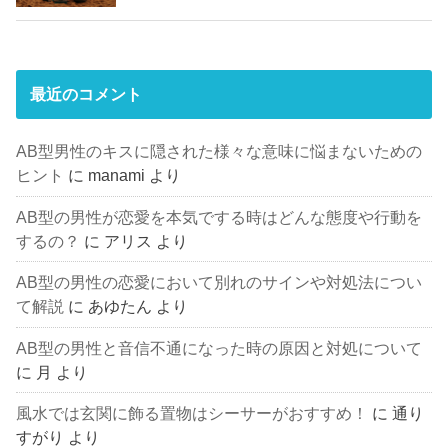
最近のコメント
AB型男性のキスに隠された様々な意味に悩まないための
ヒント
に
manami
より
AB型の男性が恋愛を本気でする時はどんな態度や行動を
するの？
に
アリス
より
AB型の男性の恋愛において別れのサインや対処法につい
て解説
に
あゆたん
より
AB型の男性と音信不通になった時の原因と対処について
に
月
より
風水では玄関に飾る置物はシーサーがおすすめ！
に
通り
すがり
より