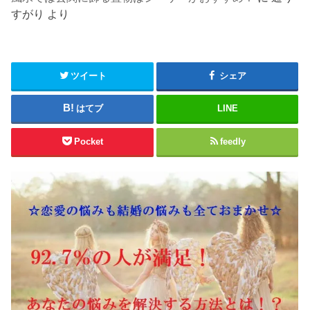
すがり
より
ツイート
シェア
はてブ
LINE
Pocket
feedly