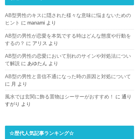
AB型男性のキスに隠された様々な意味に悩まないための
ヒント
に
manami
より
AB型の男性が恋愛を本気でする時はどんな態度や行動を
するの？
に
アリス
より
AB型の男性の恋愛において別れのサインや対処法につい
て解説
に
あゆたん
より
AB型の男性と音信不通になった時の原因と対処について
に
月
より
風水では玄関に飾る置物はシーサーがおすすめ！
に
通り
すがり
より
☆歴代人気記事ランキング☆