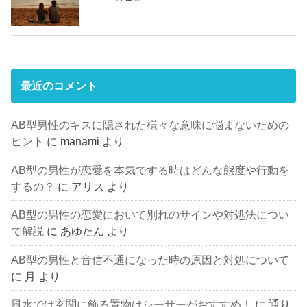
最近のコメント
AB型男性のキスに隠された様々な意味に悩まないための
ヒント
に
manami
より
AB型の男性が恋愛を本気でする時はどんな態度や行動を
するの？
に
アリス
より
AB型の男性の恋愛において別れのサインや対処法につい
て解説
に
あゆたん
より
AB型の男性と音信不通になった時の原因と対処について
に
月
より
風水では玄関に飾る置物はシーサーがおすすめ！
に
通り