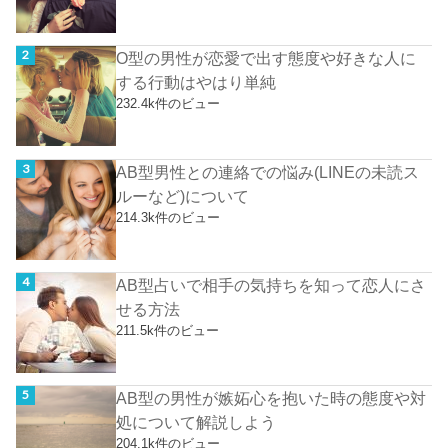
O型の男性が恋愛で出す態度や好きな人に
する行動はやはり単純
232.4k件のビュー
AB型男性との連絡での悩み(LINEの未読ス
ルーなど)について
214.3k件のビュー
AB型占いで相手の気持ちを知って恋人にさ
せる方法
211.5k件のビュー
AB型の男性が嫉妬心を抱いた時の態度や対
処について解説しよう
204.1k件のビュー