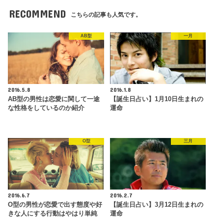
RECOMMEND
こちらの記事も人気です。
AB型
一月
2016.5.8
2016.1.8
AB型の男性は恋愛に関して一途
【誕生日占い】1月10日生まれの
な性格をしているのか紹介
運命
O型
三月
2016.6.7
2016.2.7
O型の男性が恋愛で出す態度や好
【誕生日占い】3月12日生まれの
きな人にする行動はやはり単純
運命