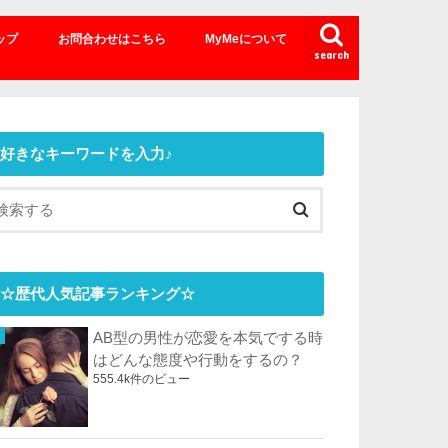
ップ
お問合わせはこちら
MyMeについて
search
好きなキーワードを入力♪
☆歴代人気記事ランキング☆
AB型の男性が恋愛を本気でする時
はどんな態度や行動をするの？
555.4k件のビュー