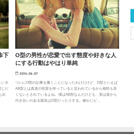
歩下
O型の男性が恋愛で出す態度や好きな人
にする行動はやはり単純
2016.06.07
しいタ
ついにO型の記事を書くことになったわけだけど、O型といえば
同じだ
AB型とは真逆の性質を持っていると言われているから相性も良
も出
くないとされているよね。僕はAB型なんだけども、実は昔から
付き合いのある親友はO型だったりする。確かにビ…