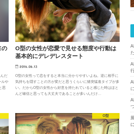
Eの
O型の女性が恋愛で見せる態度や行動は
基本的にデレデレスタート
2016.06.13
たんだ
O型の女性って恋をすると本当に分かりやすいよね。逆に相手に
ールや
気持ちを隠すことの方が変だと思うくらいに猪突猛進タイプが多
と思
い。だからO型の女性から好意を持たれていると感じた時はほと
んど確信と思っても大丈夫であることが多いんだけ…
O型