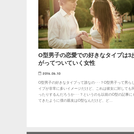
O型男子の恋愛での好きなタイプは3
がってついていく女性
2016.06.10
O型男子の好きなタイプって誰なの･･･？O型男子って男ら
イプが非常に多いイメージだけど、これは彼女に対しても
ったりするんだろうか･･･？というのも以前のO型の記事に
てきたように僕の親友はO型なんだけど、ど…