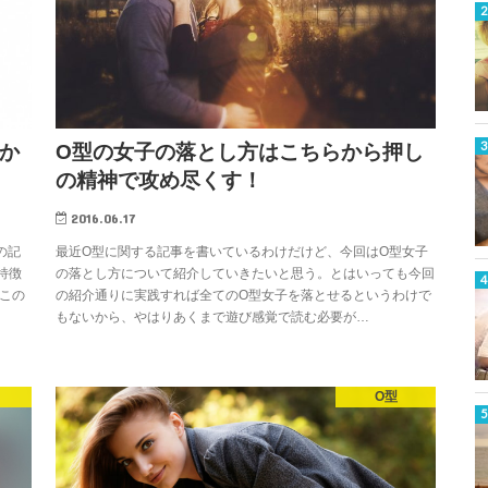
か
O型の女子の落とし方はこちらから押し
の精神で攻め尽くす！
2016.06.17
の記
最近O型に関する記事を書いているわけだけど、今回はO型女子
特徴
の落とし方について紹介していきたいと思う。とはいっても今回
この
の紹介通りに実践すれば全てのO型女子を落とせるというわけで
もないから、やはりあくまで遊び感覚で読む必要が…
O型