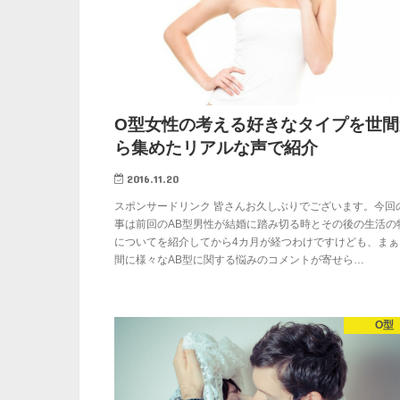
O型女性の考える好きなタイプを世間
ら集めたリアルな声で紹介
2016.11.20
スポンサードリンク 皆さんお久しぶりでございます。今回
事は前回のAB型男性が結婚に踏み切る時とその後の生活の
についてを紹介してから4カ月が経つわけですけども、まぁ
間に様々なAB型に関する悩みのコメントが寄せら…
O型