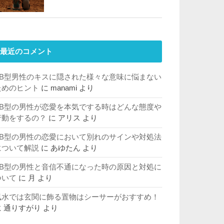
最近のコメント
AB型男性のキスに隠された様々な意味に悩まない
ためのヒント
に
manami
より
AB型の男性が恋愛を本気でする時はどんな態度や
行動をするの？
に
アリス
より
AB型の男性の恋愛において別れのサインや対処法
について解説
に
あゆたん
より
AB型の男性と音信不通になった時の原因と対処に
ついて
に
月
より
風水では玄関に飾る置物はシーサーがおすすめ！
に
通りすがり
より