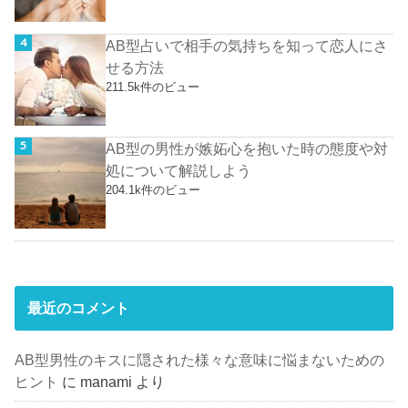
AB型占いで相手の気持ちを知って恋人にさ
せる方法
211.5k件のビュー
AB型の男性が嫉妬心を抱いた時の態度や対
処について解説しよう
204.1k件のビュー
最近のコメント
AB型男性のキスに隠された様々な意味に悩まないための
ヒント
に
manami
より