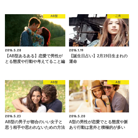
AB型
二月
2016.5.28
2016.1.19
【AB型あるある】恋愛で男性が
【誕生日占い】2月19日生まれの
とる態度や行動や考えてること編
運命
AB型
A型
2016.5.23
2016.5.20
AB型の男子が都合のいい女子と
A型の男性が恋愛でとる態度や脈
思う相手や思われないための方法
あり行動は意外と積極的が多い