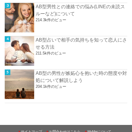
AB型男性との連絡での悩み(LINEの未読ス
ルーなど)について
214.3k件のビュー
AB型占いで相手の気持ちを知って恋人にさ
せる方法
211.5k件のビュー
AB型の男性が嫉妬心を抱いた時の態度や対
処について解説しよう
204.1k件のビュー
サイトマップ
お問合わせはこちら
MyMeについて