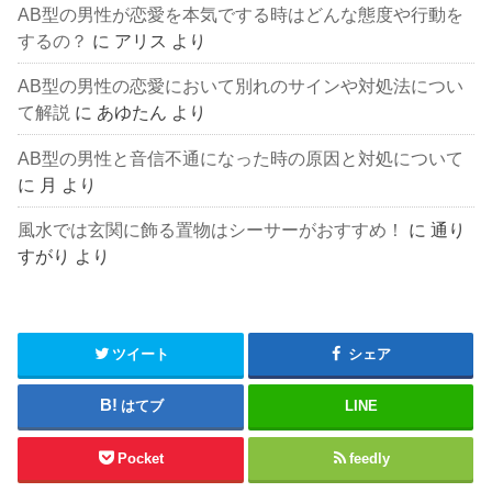
AB型の男性が恋愛を本気でする時はどんな態度や行動を
するの？
に
アリス
より
AB型の男性の恋愛において別れのサインや対処法につい
て解説
に
あゆたん
より
AB型の男性と音信不通になった時の原因と対処について
に
月
より
風水では玄関に飾る置物はシーサーがおすすめ！
に
通り
すがり
より
ツイート
シェア
はてブ
LINE
Pocket
feedly