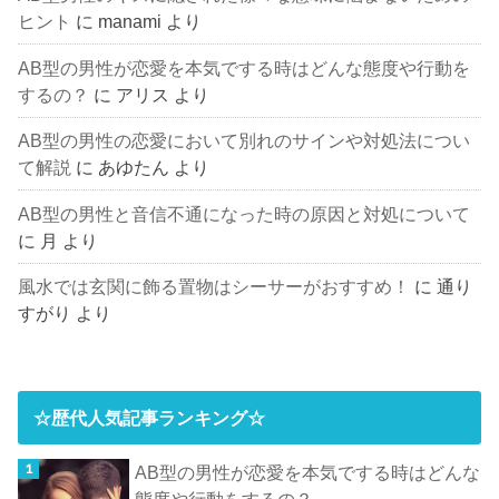
ヒント
に
manami
より
AB型の男性が恋愛を本気でする時はどんな態度や行動を
するの？
に
アリス
より
AB型の男性の恋愛において別れのサインや対処法につい
て解説
に
あゆたん
より
AB型の男性と音信不通になった時の原因と対処について
に
月
より
風水では玄関に飾る置物はシーサーがおすすめ！
に
通り
すがり
より
☆歴代人気記事ランキング☆
AB型の男性が恋愛を本気でする時はどんな
態度や行動をするの？