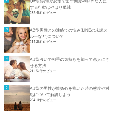
O型の男性が恋愛で出す態度や好きな人に
する行動はやはり単純
232.4k件のビュー
AB型男性との連絡での悩み(LINEの未読ス
ルーなど)について
214.3k件のビュー
AB型占いで相手の気持ちを知って恋人にさ
せる方法
211.5k件のビュー
AB型の男性が嫉妬心を抱いた時の態度や対
処について解説しよう
204.1k件のビュー