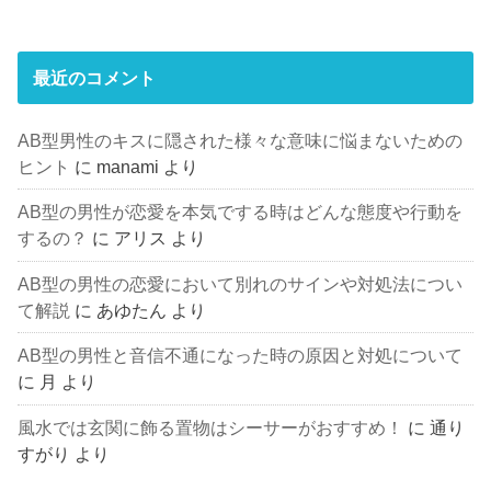
最近のコメント
AB型男性のキスに隠された様々な意味に悩まないための
ヒント
に
manami
より
AB型の男性が恋愛を本気でする時はどんな態度や行動を
するの？
に
アリス
より
AB型の男性の恋愛において別れのサインや対処法につい
て解説
に
あゆたん
より
AB型の男性と音信不通になった時の原因と対処について
に
月
より
風水では玄関に飾る置物はシーサーがおすすめ！
に
通り
すがり
より