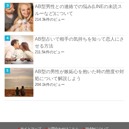
AB型男性との連絡での悩み(LINEの未読ス
ルーなど)について
214.3k件のビュー
AB型占いで相手の気持ちを知って恋人にさ
せる方法
211.5k件のビュー
AB型の男性が嫉妬心を抱いた時の態度や対
処について解説しよう
204.1k件のビュー
サイトマップ
お問合わせはこちら
MyMeについて