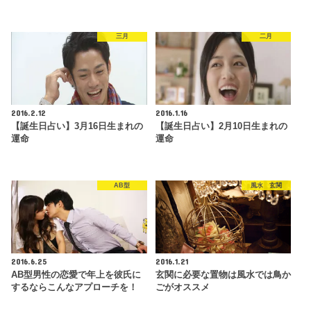
三月
二月
2016.2.12
2016.1.16
【誕生日占い】3月16日生まれの
【誕生日占い】2月10日生まれの
運命
運命
AB型
風水 玄関
2016.6.25
2016.1.21
AB型男性の恋愛で年上を彼氏に
玄関に必要な置物は風水では鳥か
するならこんなアプローチを！
ごがオススメ