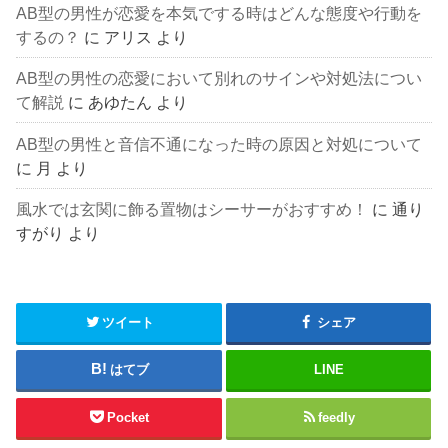
AB型の男性が恋愛を本気でする時はどんな態度や行動を
するの？
に
アリス
より
AB型の男性の恋愛において別れのサインや対処法につい
て解説
に
あゆたん
より
AB型の男性と音信不通になった時の原因と対処について
に
月
より
風水では玄関に飾る置物はシーサーがおすすめ！
に
通り
すがり
より
ツイート
シェア
はてブ
LINE
Pocket
feedly