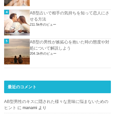
AB型占いで相手の気持ちを知って恋人にさ
せる方法
211.5k件のビュー
AB型の男性が嫉妬心を抱いた時の態度や対
処について解説しよう
204.1k件のビュー
最近のコメント
AB型男性のキスに隠された様々な意味に悩まないための
ヒント
に
manami
より