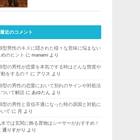
最近のコメント
AB型男性のキスに隠された様々な意味に悩まない
ためのヒント
に
manami
より
AB型の男性が恋愛を本気でする時はどんな態度や
行動をするの？
に
アリス
より
AB型の男性の恋愛において別れのサインや対処法
について解説
に
あゆたん
より
AB型の男性と音信不通になった時の原因と対処に
ついて
に
月
より
風水では玄関に飾る置物はシーサーがおすすめ！
に
通りすがり
より