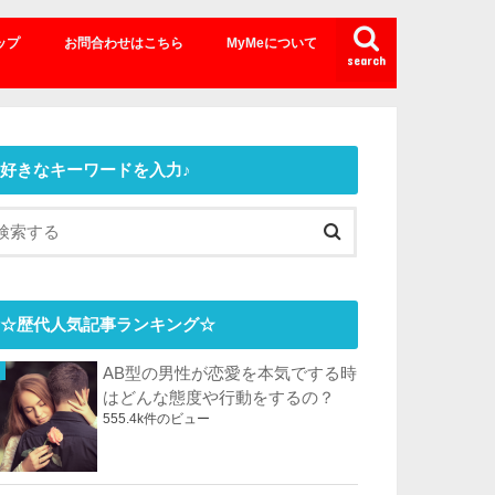
ップ
お問合わせはこちら
MyMeについて
search
好きなキーワードを入力♪
☆歴代人気記事ランキング☆
AB型の男性が恋愛を本気でする時
はどんな態度や行動をするの？
555.4k件のビュー