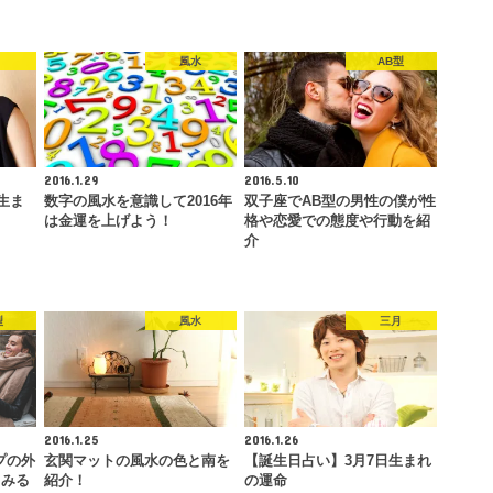
月
風水
AB型
2016.1.29
2016.5.10
生ま
数字の風水を意識して2016年
双子座でAB型の男性の僕が性
は金運を上げよう！
格や恋愛での態度や行動を紹
介
型
風水
三月
2016.1.25
2016.1.26
プの外
玄関マットの風水の色と南を
【誕生日占い】3月7日生まれ
てみる
紹介！
の運命