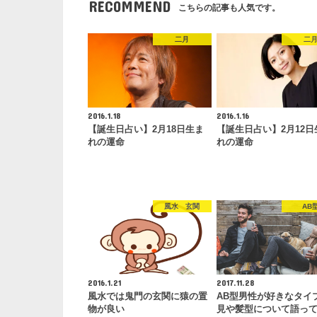
RECOMMEND
こちらの記事も人気です。
二月
二
2016.1.18
2016.1.16
【誕生日占い】2月18日生ま
【誕生日占い】2月12日
れの運命
れの運命
風水 玄関
AB
2016.1.21
2017.11.28
風水では鬼門の玄関に猿の置
AB型男性が好きなタイ
物が良い
見や髪型について語っ