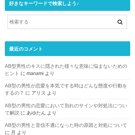
好きなキーワードで検索しよう♪
最近のコメント
AB型男性のキスに隠された様々な意味に悩まないための
ヒント
に
manami
より
AB型の男性が恋愛を本気でする時はどんな態度や行動を
するの？
に
アリス
より
AB型の男性の恋愛において別れのサインや対処法につい
て解説
に
あゆたん
より
AB型の男性と音信不通になった時の原因と対処について
に
月
より