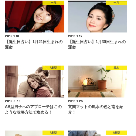
一月
一月
2016.1.10
2016.1.13
【誕生日占い】1月21日生まれの
【誕生日占い】1月30日生まれの
運命
運命
AB型
風水
2016.5.30
2016.1.25
AB型男子へのアプローチはこの
玄関マットの風水の色と南を紹
ような攻略方法で攻める！
介！
AB型
AB型