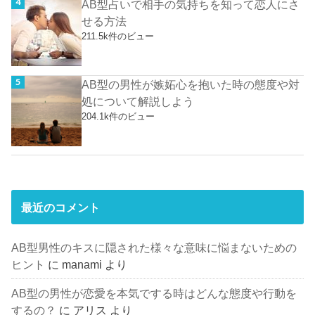
AB型占いで相手の気持ちを知って恋人にさ
せる方法
211.5k件のビュー
AB型の男性が嫉妬心を抱いた時の態度や対
処について解説しよう
204.1k件のビュー
最近のコメント
AB型男性のキスに隠された様々な意味に悩まないための
ヒント
に
manami
より
AB型の男性が恋愛を本気でする時はどんな態度や行動を
するの？
に
アリス
より