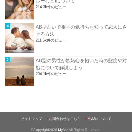
ルーなど)について
214.3k件のビュー
AB型占いで相手の気持ちを知って恋人にさ
せる方法
211.5k件のビュー
AB型の男性が嫉妬心を抱いた時の態度や対
処について解説しよう
204.1k件のビュー
サイトマップ
お問合わせはこちら
MyMeについて
©Copyright2026
MyMe
.All Rights Reserved.