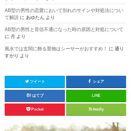
AB型の男性の恋愛において別れのサインや対処法につい
て解説
に
あゆたん
より
AB型の男性と音信不通になった時の原因と対処について
に
月
より
風水では玄関に飾る置物はシーサーがおすすめ！
に
通り
すがり
より
ツイート
シェア
はてブ
LINE
Pocket
feedly