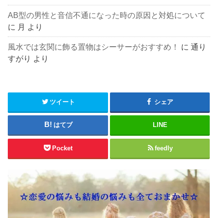
AB型の男性と音信不通になった時の原因と対処について
に
月
より
風水では玄関に飾る置物はシーサーがおすすめ！
に
通り
すがり
より
ツイート
シェア
はてブ
LINE
Pocket
feedly