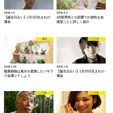
2016.1.5
2016.6.4
【誕生日占い】1月3日生まれの
AB型男性との恋愛での相性を血
運命
液型ごとに詳しく紹介
風水
一月
2016.1.26
2016.1.11
観葉植物は風水を意識したパキラ
【誕生日占い】1月25日生まれの
で金運ＵＰしよう
運命
一月
一月