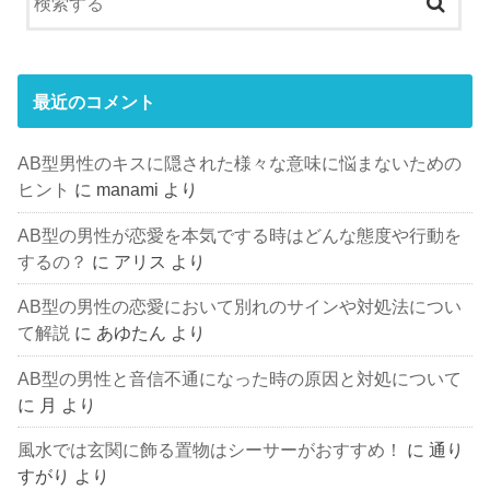
最近のコメント
AB型男性のキスに隠された様々な意味に悩まないための
ヒント
に
manami
より
AB型の男性が恋愛を本気でする時はどんな態度や行動を
するの？
に
アリス
より
AB型の男性の恋愛において別れのサインや対処法につい
て解説
に
あゆたん
より
AB型の男性と音信不通になった時の原因と対処について
に
月
より
風水では玄関に飾る置物はシーサーがおすすめ！
に
通り
すがり
より