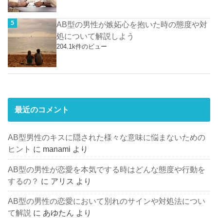
AB型の男性が嫉妬心を抱いた時の態度や対
処について解説しよう
204.1k件のビュー
最近のコメント
AB型男性のキスに隠された様々な意味に悩まないための
ヒント
に
manami
より
AB型の男性が恋愛を本気でする時はどんな態度や行動を
するの？
に
アリス
より
AB型の男性の恋愛において別れのサインや対処法につい
て解説
に
あゆたん
より