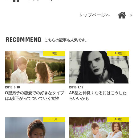
トップページへ
RECOMMEND
こちらの記事も人気です。
O型
AB型
2016.6.10
2016.1.19
O型男子の恋愛での好きなタイプ
AB型と仲良くなるにはこうした
は3歩下がってついていく女性
らいいかも
一月
AB型