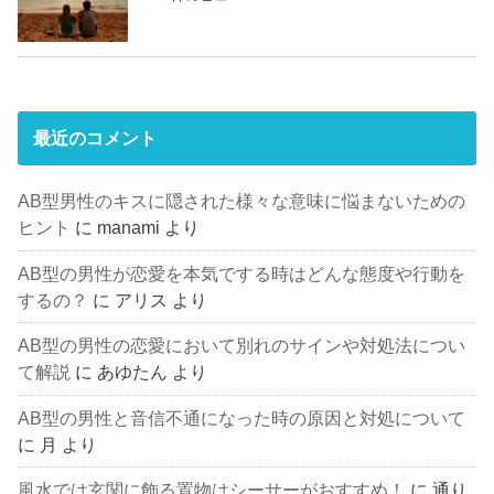
最近のコメント
AB型男性のキスに隠された様々な意味に悩まないための
ヒント
に
manami
より
AB型の男性が恋愛を本気でする時はどんな態度や行動を
するの？
に
アリス
より
AB型の男性の恋愛において別れのサインや対処法につい
て解説
に
あゆたん
より
AB型の男性と音信不通になった時の原因と対処について
に
月
より
風水では玄関に飾る置物はシーサーがおすすめ！
に
通り