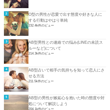
O型の男性が恋愛で出す態度や好きな人に
する行動はやはり単純
232.4k件のビュー
AB型男性との連絡での悩み(LINEの未読ス
ルーなど)について
214.3k件のビュー
AB型占いで相手の気持ちを知って恋人にさ
せる方法
211.5k件のビュー
AB型の男性が嫉妬心を抱いた時の態度や対
処について解説しよう
204.1k件のビュー