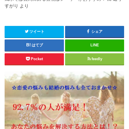
すがり
より
ツイート
シェア
はてブ
LINE
Pocket
feedly