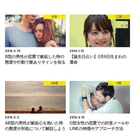
B型
二月
2016.5.19
2016.1.15
B型の男性が恋愛で嫉妬した時の
【誕生日占い】2月8日生まれの
態度や行動で脈ありサインを知る
運命
AB型
O型
2016.5.5
2016.6.15
AB型の男性が嫉妬心を抱いた時
O型女性の恋愛での好意メールや
の態度や対処について解説しよう
LINEの特徴やアプローチ方法