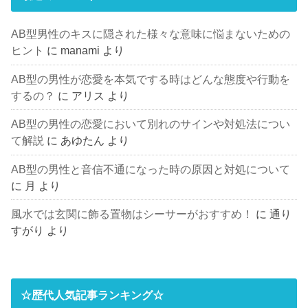
AB型男性のキスに隠された様々な意味に悩まないための
ヒント
に
manami
より
AB型の男性が恋愛を本気でする時はどんな態度や行動を
するの？
に
アリス
より
AB型の男性の恋愛において別れのサインや対処法につい
て解説
に
あゆたん
より
AB型の男性と音信不通になった時の原因と対処について
に
月
より
風水では玄関に飾る置物はシーサーがおすすめ！
に
通り
すがり
より
☆歴代人気記事ランキング☆