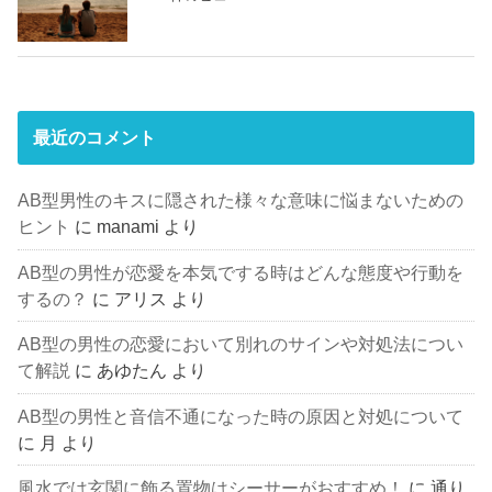
最近のコメント
AB型男性のキスに隠された様々な意味に悩まないための
ヒント
に
manami
より
AB型の男性が恋愛を本気でする時はどんな態度や行動を
するの？
に
アリス
より
AB型の男性の恋愛において別れのサインや対処法につい
て解説
に
あゆたん
より
AB型の男性と音信不通になった時の原因と対処について
に
月
より
風水では玄関に飾る置物はシーサーがおすすめ！
に
通り