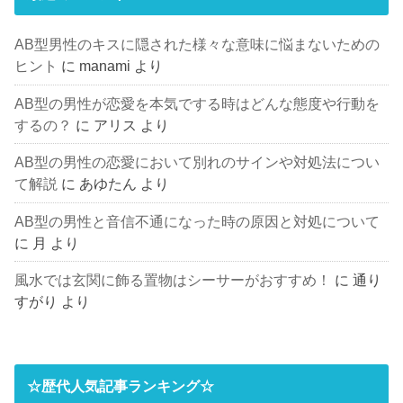
AB型男性のキスに隠された様々な意味に悩まないための
ヒント
に
manami
より
AB型の男性が恋愛を本気でする時はどんな態度や行動を
するの？
に
アリス
より
AB型の男性の恋愛において別れのサインや対処法につい
て解説
に
あゆたん
より
AB型の男性と音信不通になった時の原因と対処について
に
月
より
風水では玄関に飾る置物はシーサーがおすすめ！
に
通り
すがり
より
☆歴代人気記事ランキング☆