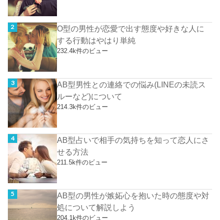
O型の男性が恋愛で出す態度や好きな人に
する行動はやはり単純
232.4k件のビュー
AB型男性との連絡での悩み(LINEの未読ス
ルーなど)について
214.3k件のビュー
AB型占いで相手の気持ちを知って恋人にさ
せる方法
211.5k件のビュー
AB型の男性が嫉妬心を抱いた時の態度や対
処について解説しよう
204.1k件のビュー