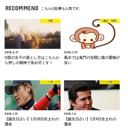
RECOMMEND
こちらの記事も人気です。
O型
風水 玄関
2016.6.17
2016.1.21
O型の女子の落とし方はこちらか
風水では鬼門の玄関に猿の置物が
ら押しの精神で攻め尽くす！
良い
一月
一月
2016.1.13
2016.1.6
【誕生日占い】1月28日生まれの
【誕生日占い】1月4日生まれの
運命
運命