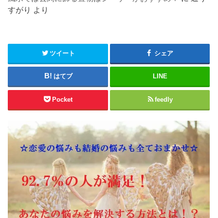
すがり
より
ツイート
シェア
はてブ
LINE
Pocket
feedly